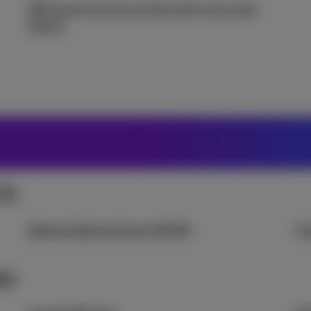
Retrouvez tous les services dont vous avez
besoin
TV
Batterie Backup Eaton 500VA
So
es