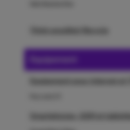
Daily Roaming Pass
Think possible! Recycle
Equipement
Equipement pour internet et 
Pour votre TV
Smartphones, GSM et tablett