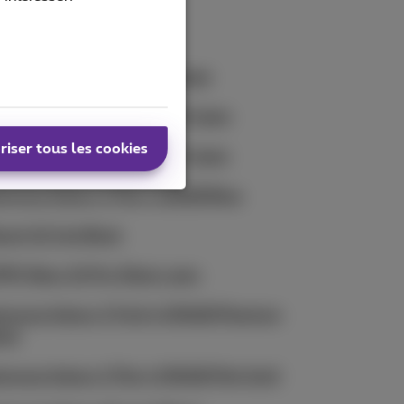
PO A57s Starry Black
kia 215 4G Black - No Charger
msung Galaxy S23 256GB Cream
riser tous les cookies
msung Galaxy S23 128GB Cream
msung Galaxy Z Flip 4 128GB Blue
aomi 12 Lite Black
PO Reno 10 Pro Silvery grey
msung Galaxy Z Fold 4 256GB Phantom
ack
msung Galaxy Z Flip 4 256GB Pink Gold