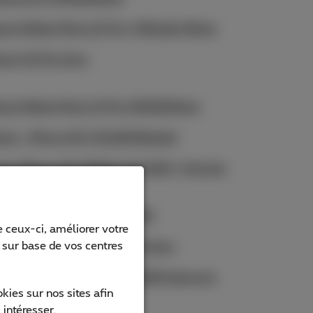
aomi Redmi Note 12 Pro+ Midnight Black
aomi 12 Pro blue
aomi Redmi Note 13 Pro 256GB Black
ple - iPhone SE 3 64GB Midnight
ple iPhone SE (2020) JO 64GB + Airpods
ED
ple - iPhone SE 3 64GB RED
 ceux-ci, améliorer votre
s sur base de vos centres
msung Galaxy S23 128GB Green
msung Galaxy A35 5G 128GB Awesome
ies sur nos sites afin
emon
 intéresser.