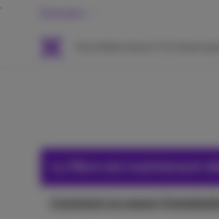
Particuliers
Packs
Mobile
Internet
TV & Streaming
A
La fibre est maintenant d
Comment se passe l'installati