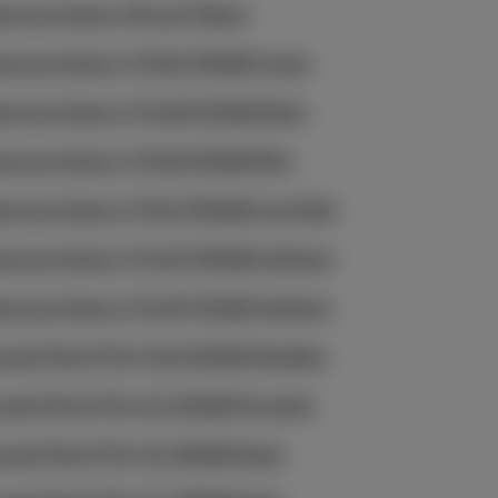
msung Galaxy XCover7 Black
msung Galaxy Z Flip5 256GB Cream
msung Galaxy Z Fold6 512GB Silver
msung Galaxy Z Flip6 256GB Mint
msung Galaxy Z Flip7 256GB Coral Red
msung Galaxy Z Fold7 256GB Jetblack
msung Galaxy Z Fold7 512GB Jetblack
ogle Pixel 9 Pro Fold 512GB Obsidian
ogle Pixel 9 Pro XL 512GB Porcelain
ogle Pixel 9 Pro XL 256GB Hazel