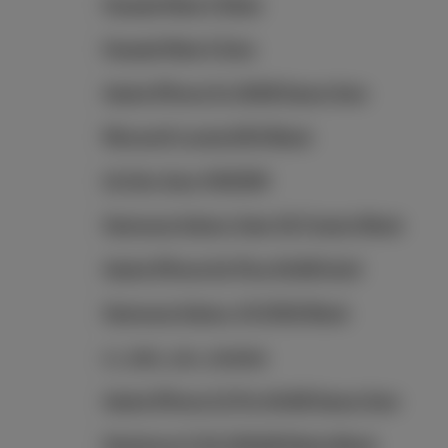
Huawei Mate S Silver
Huawei Mate S Grey
Apple iPhone 5s 16GB Space Grey
Microsoft Lumia 650 Black
LG G4c Grey (H525N)
Samsung Galaxy Gear S2 Classic Black
Apple iPhone 6s Plus 64GB Gold
Samsung Galaxy J5 2016 Black
cr_test_cpv_revamp
Apple iPhone 11 Pro 64GB Space Grey
Fairphone 5 5G 256GB Matte Black