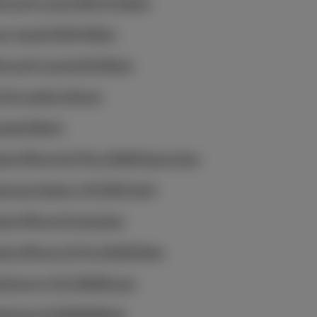
crosoft Lumia 950 XL Black
er Liquid Z530 White
crosoft Lumia 640 Black
 G4 Leather Brown
awei Watch
ple iPhone 6s Plus 16GB Space Grey
msung Galaxy J5 2016 Gold
ple iPhone 8 template
ple iPhone 11 Pro 64GB Silver
irphone 4 5G 128GB grey
irphone 6 256GB Black