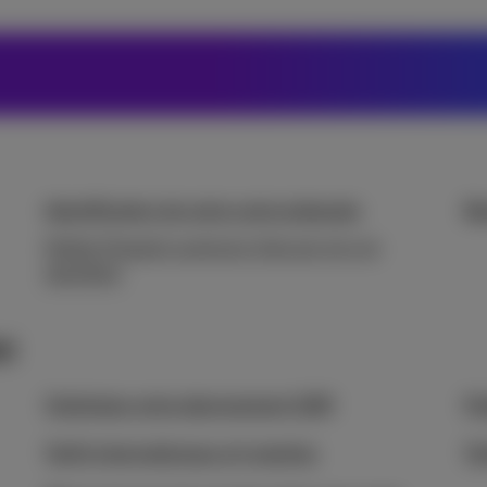
Identification de votre carte prépayée
Re
Mobile Prepaid customers that are not yet
identified
er
Optimisez votre abonnement GSM
Pu
Tarifs internationaux et roaming
Ta