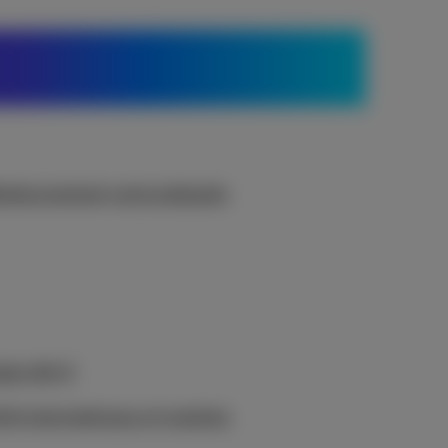
mboursement carte prépayée
blic Wi-Fi
rifs internationaux et roaming