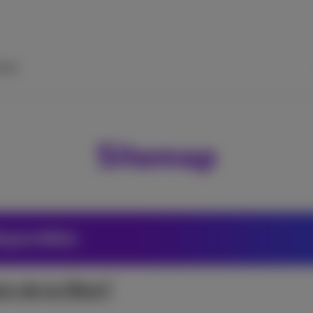
ide
Sitemap
isponible
on de la fibre?