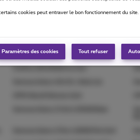
Samsung Galaxy S23 256GB Green
OP
certains cookies peut entraver le bon fonctionnement du site.
Nokia 3210 4G Grunge Black
No
Samsung Galaxy S23 256GB lavender
Sa
Paramètres des cookies
Tout refuser
Auto
Samsung Galaxy S23 128GB Lavender
Sa
OnePlus 12R 256GB Iron Gray
Sa
Samsung Galaxy A34 5G + Buds Live
Xi
OPPO Reno8 Shimmer Gold
OP
Samsung Galaxy Z Fold 4 256GB Beige
Sa
Bl
n
Samsung Galaxy Z Flip 4 128GB Pink Gold
Sa