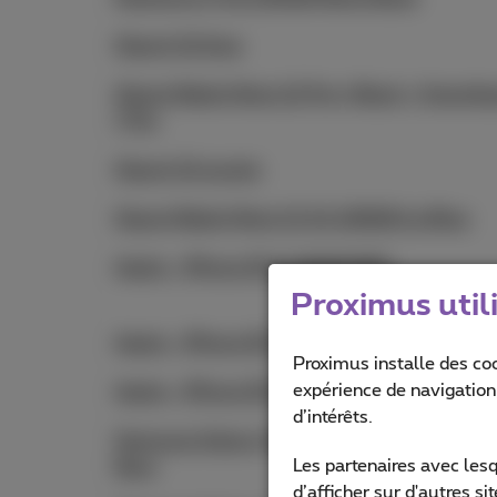
Xiaomi 12 blue
Xiaomi Redmi Note 12 Pro+ Black + Smartb
7 Pro
Xiaomi 12 purple
Xiaomi Redmi Note 13 4G 128GB Ice Blue
Apple - iPhone SE 3 128GB RED
Proximus util
Apple - iPhone SE 3 128GB Starlight
Proximus installe des co
expérience de navigation,
Apple - iPhone SE 3 64GB Starlight
d’intérêts.
Samsung Galaxy A35 5G 128GB Awesome
Les partenaires avec les
Navy
d’afficher sur d'autres s