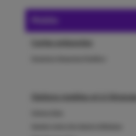
Mobile
Cartes prépayées
Questions fréquentes Pay&Go+
Options mobiles et à l'étrang
Options Data
Appeler moins cher depuis la Belgique