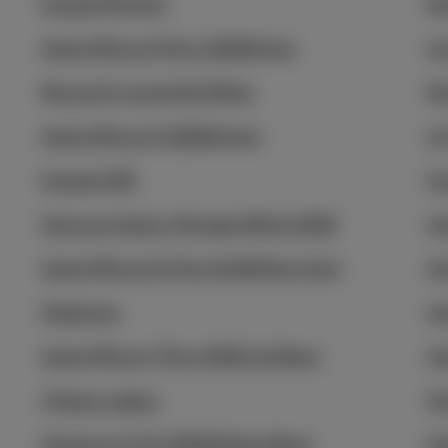
Huawei P8 Gold
Mi
Apple iPhone 6 Plus 128GB Grey
Ac
Microsoft Lumia 640 White
Mi
Apple iPhone 6 128GB Gold
LG
Huawei GX8
Hu
Samsung Galaxy S6 edge White 32GB
Ap
Apple iPhone 6s Plus 64GB Rose Gold
Sa
5Gdevices
Ap
Apple iPhone 7 Plus 32GB Jet Black
Ap
Chèque cadeau
Fa
Fairphone 5 5G 128GB Matte Black
Fa