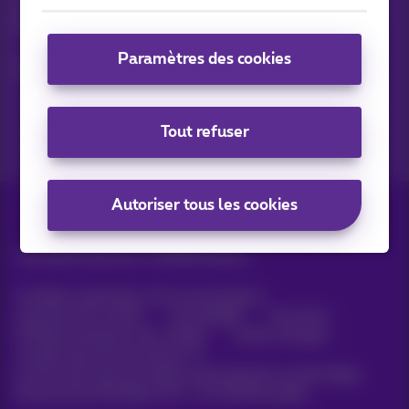
Suivez les dernières actualités, offres ou promotions fraîches
du jour
Paramètres des cookies
C’est parti!
Tout refuser
Autoriser tous les cookies
Tous droits réservés. ©
2026
Proximus
Conditions générales, info consommateur
Liste des prix et tarifs
Accessibilité
Vie privée
Politique de gestion des cookies
Cookie manager
Coordonnées de l’entreprise
Ce site a été créé et est géré conformément au droit belge.
Boulevard du Roi Albert II 27 - B-1030 Bruxelles.