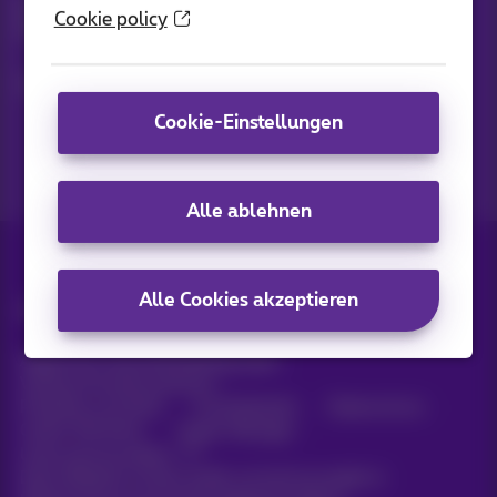
Bleiben Sie per E-Mail auf dem Laufenden über aktuelle
Cookie policy
Nachrichten, Angebote oder Werbeaktionen
Lassen Sie uns das tun!
Cookie-Einstellungen
Alle ablehnen
Alle Cookies akzeptieren
Alle Rechte vorbehalten. ©
2026
Proximus
Allgemeine Geschäftsbedingungen,
Verbraucherinformationen
Preisliste und Tarife
Erreichbarkeit
Datenschutz
Cookie-Richtlinie
Cookie-Manager
Unternehmensdaten
Diese Website wurde erstellt und wird verwaltet in