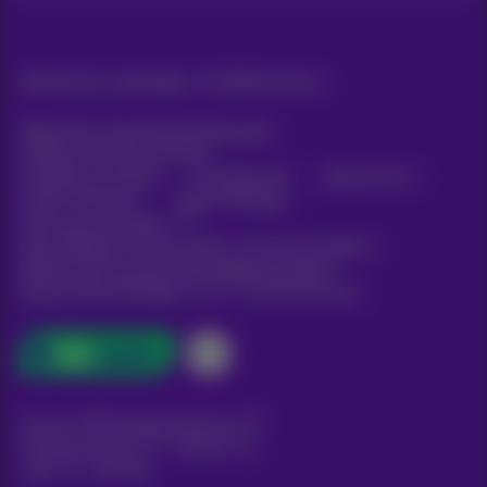
Alle Rechte vorbehalten. ©
2026
Proximus
Allgemeine Geschäftsbedingungen,
Verbraucherinformationen
Preisliste und Tarife
Erreichbarkeit
Datenschutz
Cookie-Richtlinie
Cookie-Manager
Unternehmensdaten
Diese Website wurde erstellt und wird verwaltet in
Übereinstimmung mit dem belgischen Recht.
Boulevard du Roi Albert II, 27 - B-1030 Brüssel.
Carrier & Wholesale Solutions
Proximus Group
|
Telindus
Jobs
|
Sitemap