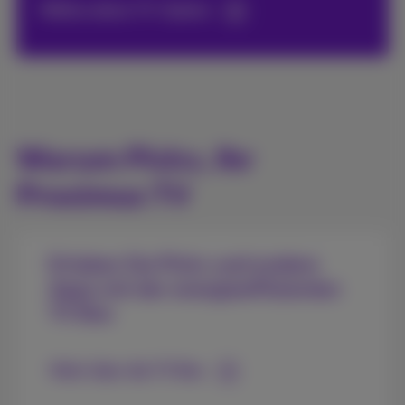
Wähle deine TV-Option
Warum Pickx, Ihr
Proximus TV
Erleben Sie Pickx und andere
Apps mit der energieeffizienten
TV Box
Mehr über die TV Box