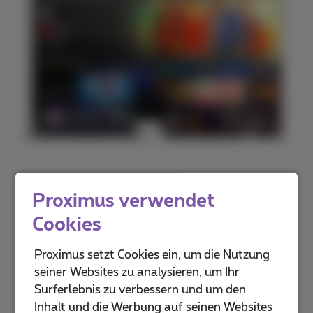
Proximus verwendet
Auf deinem TV-Gerät
Cookies
Erlebe Pickx auf dem großen Bildschirm bei dir
zu Hause mit der Proximus TV Box oder Apple
Proximus setzt Cookies ein, um die Nutzung
TV
seiner Websites zu analysieren, um Ihr
Surferlebnis zu verbessern und um den
Inhalt und die Werbung auf seinen Websites