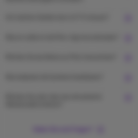
Auf welchen Geräten kann ich TV schauen?
Warum sollte ich die Pickx-App herunterladen?
Möchten Sie das Beste aus Pickx herausholen?
Was bedeuten die Symbole GoedGezien?
Möchten Sie mehr über das aktualisierte
Werbemodell erfahren?
Haben Sie noch Fragen?