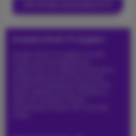
Mehr Info über unsere pakete mit TV
Erweitern Sie Ihr TV-Angebot
Erweitern Sie Ihr TV-Angebot mit mehr
Inhalten, die auf Ihre Bedürfnisse
zugeschnitten sind. Wählen Sie mehr Sport,
Kinderprogramme oder Filme & Serien.
Erhalten Sie unbegrenzten Zugang zu den
besten Angeboten, die das Fernsehen zu
bieten hat, wie Netflix, Disney+,
Entertainment Premium, All-in und viele
andere.