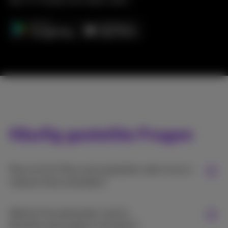
den TV-Guide und vieles mehr...
Häufig gestellte Fragen
Muss ich für Pickx extra bezahlen oder ist es in
meinem Pack enthalten?
Welche Fernsehsender sind im
Basisfernsehangebot enthalten?