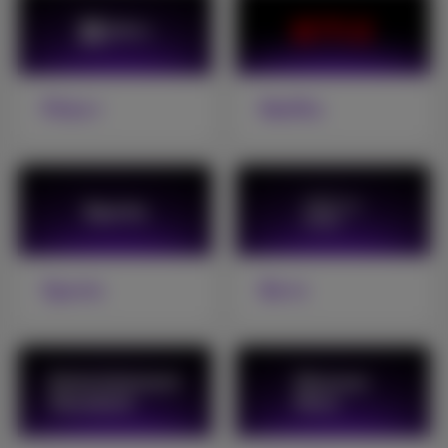
Pickx+
Netflix
Sports
Be tv