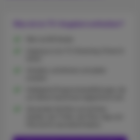
Was ist im TV-Angebot enthalten?
Mehr als 80 Sender
Zugang zu Live-TV, Streaming, Filmen &
Serien
Anhalten, aufnehmen und später
ansehen
Intelligente Programmempfehlungen, die
auf deinen Geschmack abgestimmt sind
Verwenden Sie Pickx auf all Ihren
Geräten, der TV Box, der Pickx-App und
Pickx.be für das beste Erlebnis.