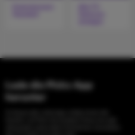
Entertainment
Alle TV-
Standard
Optionen
anzeigen
Lade die Pickx App
herunter
Zu Hause oder unterwegs, erlebe immer den
Komfort, mit Pickx fernzusehen! Schau live oder
zeitversetzt, plane deine Aufnahmen, konsultiere