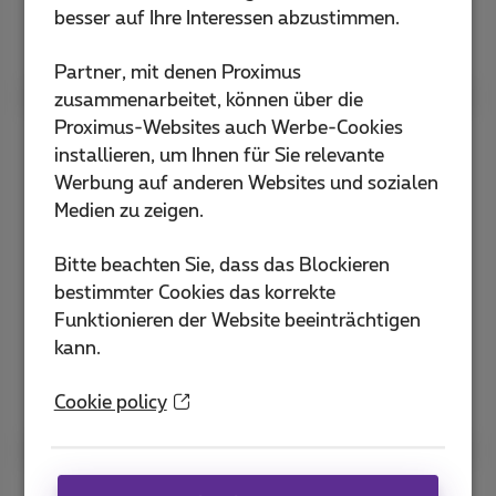
besser auf Ihre Interessen abzustimmen.
Entdecke die TV-Geräte
Partner, mit denen Proximus
zusammenarbeitet, können über die
Proximus-Websites auch Werbe-Cookies
Auf deinem Smartphone oder
installieren, um Ihnen für Sie relevante
Tablet
Werbung auf anderen Websites und sozialen
Medien zu zeigen.
Unterwegs? Durchstöbern Sie den TV-Guide
und schauen Sie weiter, wo immer Sie sind, mit
Bitte beachten Sie, dass das Blockieren
der Pickx-App.
bestimmter Cookies das korrekte
Funktionieren der Website beeinträchtigen
kann.
Entdecken Sie die Pickx-App
Cookie policy