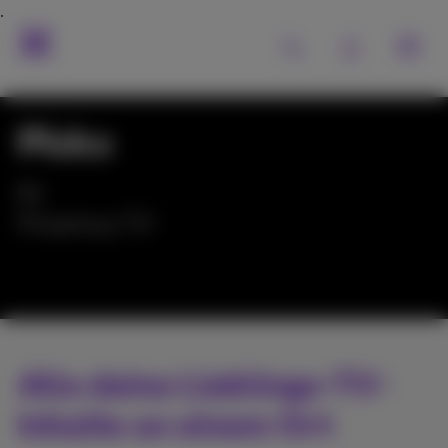
Pickx
Ihr
Proximus TV
Alle deine Lieblings-TV-
Inhalte an einem Ort