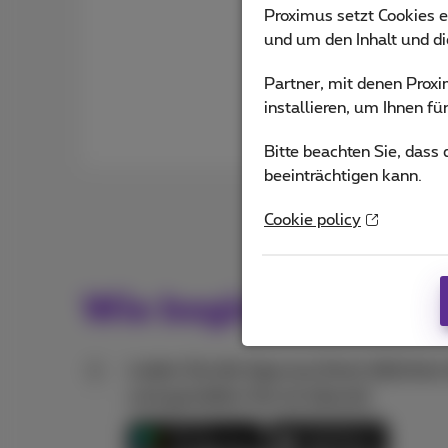
Proximus setzt Cookies e
und um den Inhalt und d
Partner, mit denen Pro
installieren, um Ihnen f
Bitte beachten Sie, dass
beeinträchtigen kann.
Cookie policy
Wie beginnen Sie mi
Laden Sie die App aus Ihren übliche
1
und genießen Sie sie überall.