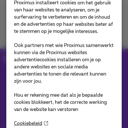
Proximus installeert cookies om het gebruik
van haar websites te analyseren, om je
Contacteer ons
surfervaring te verbeteren en om de inhoud
en de advertenties op haar websites beter af
te stemmen op je mogelijke interesses.
Je vindt ons op
Ook partners met wie Proximus samenwerkt
kunnen via de Proximus websites
Blog
advertentiecookies installeren om je op
andere websites en sociale media
advertenties te tonen die relevant kunnen
Onze applicaties
zijn voor jou.
Hou er rekening mee dat als je bepaalde
cookies blokkeert, het de correcte werking
van de website kan verstoren
Nieuwtjes direct in je inbox
Cookiebeleid