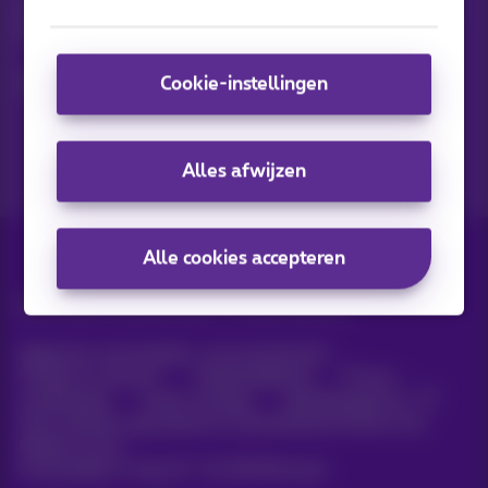
Ontdek de laatste infos, promoties of aanbiedingen heet van
de naald
Ja, ik ben benieuwd!
Cookie-instellingen
Alles afwijzen
Alle cookies accepteren
Alle rechten voorbehouden. ©
2026
Proximus
Algemene voorwaarden, consumenteninfo
Prijslijst en tarieven
Toegankelijkheid
Privacy
Cookiebeleid
Cookie manager
Bedrijfsgegevens
Deze website is gecreëerd en wordt beheerd conform het
Belgisch recht.
Koning Albert II-laan 27 - B-1030 Brussel.