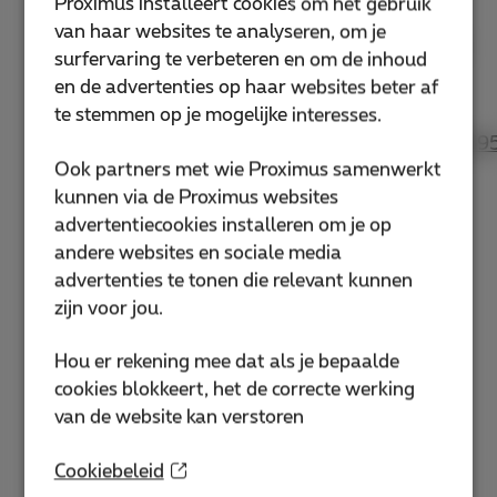
Proximus installeert cookies om het gebruik
uitschakelen van cookies of het beheren van de
van haar websites te analyseren, om je
cookie-instellingen voor je browser vindt je in de
surfervaring te verbeteren en om de inhoud
volgende lijst:
en de advertenties op haar websites beter af
te stemmen op je mogelijke interesses.
Google Chrome:
https://support.google.com/chrome/answer/9
Ook partners met wie Proximus samenwerkt
hl=nl
kunnen via de Proximus websites
Firefox:
advertentiecookies installeren om je op
https://support.mozilla.org/nl/kb/cookies-
andere websites en sociale media
in-en-uitschakelen-websites-voorkeuren
advertenties te tonen die relevant kunnen
zijn voor jou.
Internet Explorer:
https://support.microsoft.com/nl-
Hou er rekening mee dat als je bepaalde
nl/help/17442/windows-internet-explorer-
cookies blokkeert, het de correcte werking
delete-manage-cookies
van de website kan verstoren
Safari (iOS):
https://support.apple.com/nl-
be/HT201265
Cookiebeleid