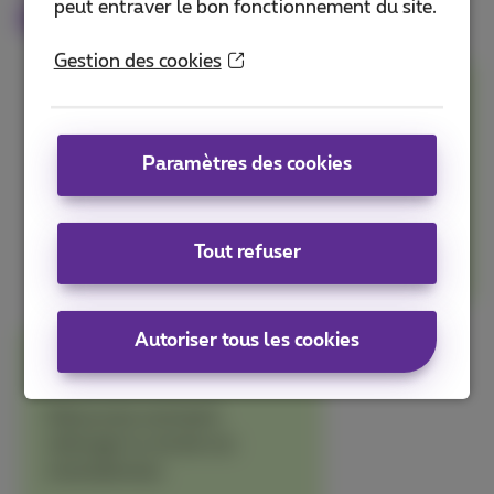
peut entraver le bon fonctionnement du site.
initiatives ici
Gestion des cookies
Use
Achetez de manière plus
Paramètres des cookies
responsable
Plus d'infos
Tout refuser
Autoriser tous les cookies
Recyle
Découvrez comment
rallonger la vie de vos
smartphones.