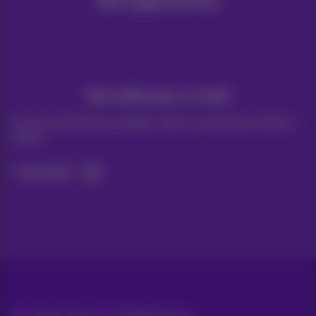
Nos applications
Vos infos par e-mail
Suivez les dernières actualités, offres ou promotions fraîches
du jour
C’est parti!