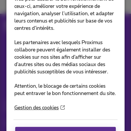
ceux-ci, améliorer votre expérience de
navigation, analyser l’utilisation, et adapter
leurs contenus et publicités sur base de vos
Aide
Internet
Internet à la maison
centres d’intérêts.
Réseau wi-fi
Les partenaires avec lesquels Proximus
collabore peuvent également installer des
Nos applications
cookies sur nos sites afin d’afficher sur
d'autres sites ou des médias sociaux des
publicités susceptibles de vous intéresser.
Attention, le blocage de certains cookies
Vos infos par e-mail
peut entraver le bon fonctionnement du site.
Suivez les dernières actualités, offres ou promotions fraîches
Gestion des cookies
du jour
C’est parti!