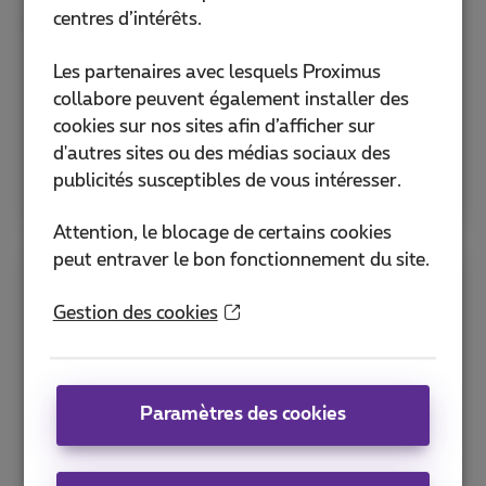
centres d’intérêts.
Refurbished smartphone
Les partenaires avec lesquels Proximus
Bon pour la planète, bon pour votre
collabore peuvent également installer des
portefeuille.
cookies sur nos sites afin d’afficher sur
d'autres sites ou des médias sociaux des
Plus d'infos
publicités susceptibles de vous intéresser.
Attention, le blocage de certains cookies
peut entraver le bon fonctionnement du site.
Vos anciens GSM & smartphones
Gestion des cookies
ont de la valeur
Recyclez-les!
Paramètres des cookies
Plus d'infos