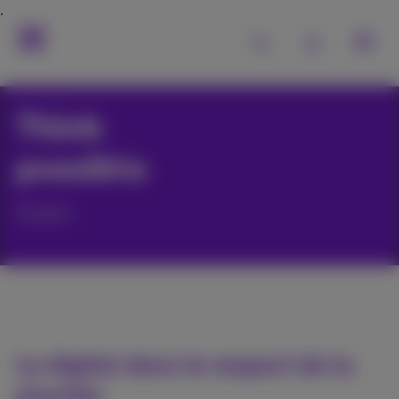
Think
possible
Green
Le digital dans le respect de la
planète