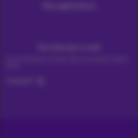
Nos applications
Vos infos par e-mail
Suivez les dernières actualités, offres ou promotions fraîches
du jour
C’est parti!