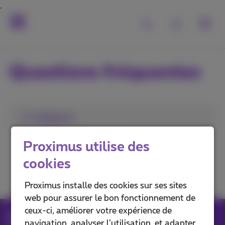
Questions fréquentes
1. Catégorie
Gérer vos factures
Proximus utilise des
cookies
Contrôler vos coûts
Proximus installe des cookies sur ses sites
web pour assurer le bon fonctionnement de
ceux-ci, améliorer votre expérience de
Aide
Factures
Gérer vos factures
navigation, analyser l’utilisation, et adapter