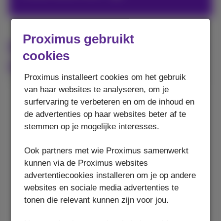
Proximus gebruikt
De sleutel tot je connected
cookies
home
Proximus installeert cookies om het gebruik
van haar websites te analyseren, om je
surfervaring te verbeteren en om de inhoud en
Vlekkeloze connectiviteit
de advertenties op haar websites beter af te
stemmen op je mogelijke interesses.
Met fiber kan je in alle veiligheid thuiswerken,
ongeacht het aantal toestellen dat tegelijkertijd
Ook partners met wie Proximus samenwerkt
verbonden is, zelfs wanneer de rest van het
kunnen via de Proximus websites
gezin content streamt of videogames speelt.
advertentiecookies installeren om je op andere
websites en sociale media advertenties te
tonen die relevant kunnen zijn voor jou.