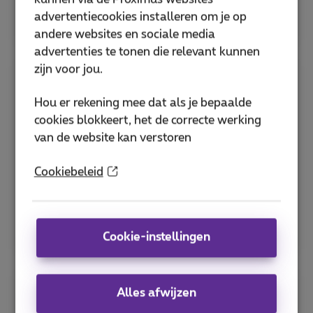
advertentiecookies installeren om je op
andere websites en sociale media
advertenties te tonen die relevant kunnen
zijn voor jou.
Optimaliseer je energieverbruik en
Hou er rekening mee dat als je bepaalde
veel meer
cookies blokkeert, het de correcte werking
van de website kan verstoren
Volg je energieverbruik op, krijg altijd het beste
tarief of bestel je dienstencheques.
Cookiebeleid
Meer weten
Cookie-instellingen
Alles afwijzen
Ontdek evenementen en