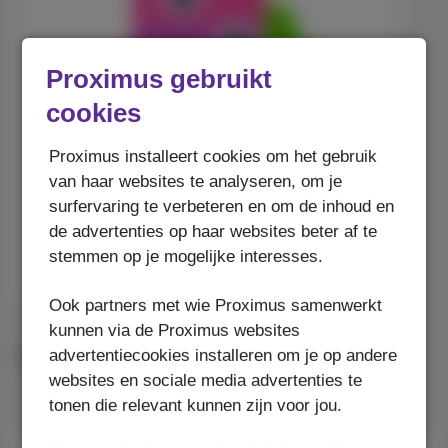
Proximus gebruikt
cookies
Proximus installeert cookies om het gebruik
Grote woning
van haar websites te analyseren, om je
surfervaring te verbeteren en om de inhoud en
Voor een woning met 2 verdiepingen,
de advertenties op haar websites beter af te
voorzie
2 Wi-Fi Boosters(+)
voor volledige
stemmen op je mogelijke interesses.
dekking.
Ook partners met wie Proximus samenwerkt
kunnen via de Proximus websites
advertentiecookies installeren om je op andere
Bestel een Wi-Fi Booster(+)
websites en sociale media advertenties te
tonen die relevant kunnen zijn voor jou.