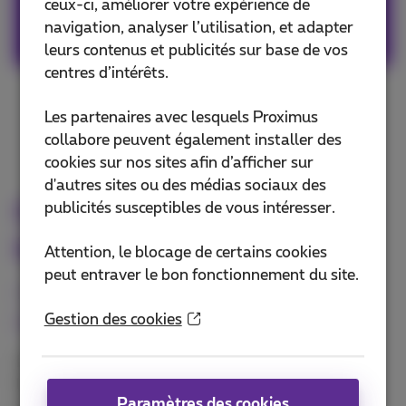
ceux-ci, améliorer votre expérience de
navigation, analyser l’utilisation, et adapter
leurs contenus et publicités sur base de vos
centres d’intérêts.
Les partenaires avec lesquels Proximus
collabore peuvent également installer des
cookies sur nos sites afin d’afficher sur
d'autres sites ou des médias sociaux des
Comment la fibre est-elle
publicités susceptibles de vous intéresser.
installée à mon adresse?
Attention, le blocage de certains cookies
peut entraver le bon fonctionnement du site.
L'installation de la fibre est différente
pour chaque adresse
Gestion des cookies
L'installation de la fibre varie en fonction de votre
lieu de résidence et du type de bien que vous
Paramètres des cookies