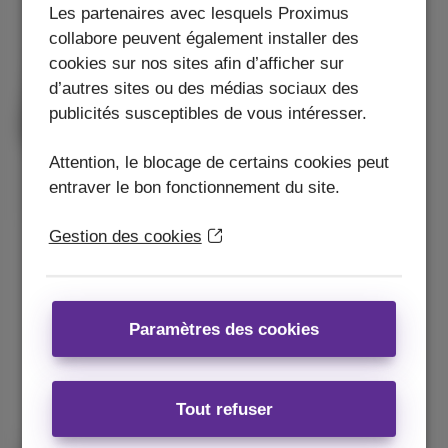
Les partenaires avec lesquels Proximus
collabore peuvent également installer des
cookies sur nos sites afin d’afficher sur
d’autres sites ou des médias sociaux des
publicités susceptibles de vous intéresser.
Attention, le blocage de certains cookies peut
entraver le bon fonctionnement du site.
Gestion des cookies
Echangez votre ancien
appareil
Recevez entre 20 € et 500 € en échange
Paramètres des cookies
d’un ancien gsm et contribuez à un avenir
plus durable.
Tout refuser
Lire la suite