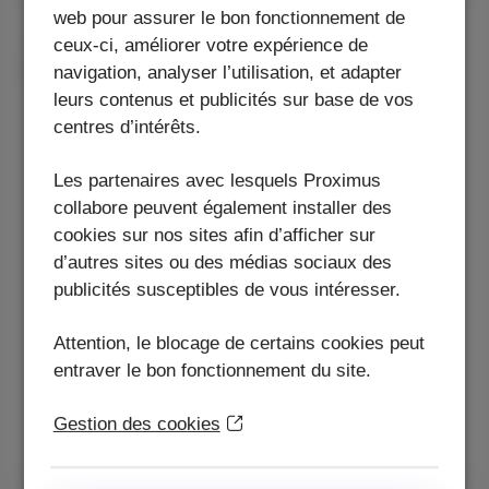
web pour assurer le bon fonctionnement de
ceux-ci, améliorer votre expérience de
Samsung
Galaxy S26 Ultra
navigation, analyser l’utilisation, et adapter
leurs contenus et publicités sur base de vos
centres d’intérêts.
Les partenaires avec lesquels Proximus
collabore peuvent également installer des
cookies sur nos sites afin d’afficher sur
d’autres sites ou des médias sociaux des
publicités susceptibles de vous intéresser.
256 GB
512 GB
Attention, le blocage de certains cookies peut
entraver le bon fonctionnement du site.
A partir de
399
Avec abonnement
€
Gestion des cookies
€1299,99
Sans abonnement