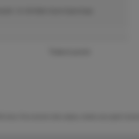
mandé : 15–100 Watts Xiaomi Hypercharge.
2 ans
de garantie
6 inclus. Pour recevoir votre cadeau, rendez-vous après l'acha