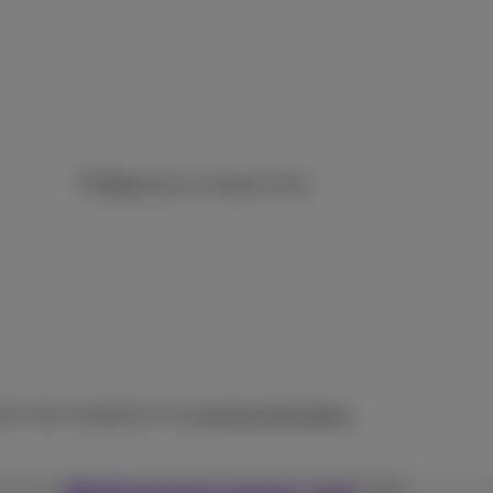
14 jours
pour changer d'avis
t de votre smartphone sur
proximus.be/cadeau
.