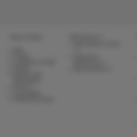
Aide & Contact
MyProximus
Votre facture et conso
Aide
Contact
S’inscrire à
Configurer un GSM
MyProximus
Facture
App Proximus+
Résilier votre
abonnement
Forum
Accessibilité
Partenaires locaux