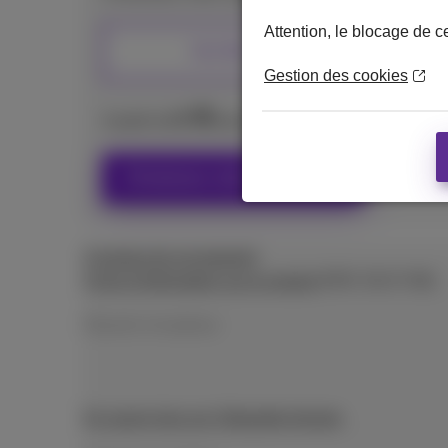
Attention, le blocage de c
512 GB
Gestion des cookies
9
€
A partir de
avec abonnement mobile et opti
Choisissez votre abonnement
À propos de cet appareil
Fiche d’information sur le produit
(PDF, 59.37 KB)
Étiquette énergétique
En savoir plus sur l’étiquette énergie