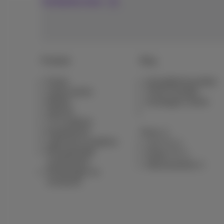
Contactez-nous
Produits
Blog
Packs
Actualités/nouvelles
Autres packs
Think Possible
Mobile
Avantages clients
Internet
TV & options
Equipement
Pickx
Ligne fixe et options
Live TV
Récapitulatifs
Guide TV
contractuels
Abonnements
Déménager ou
construire