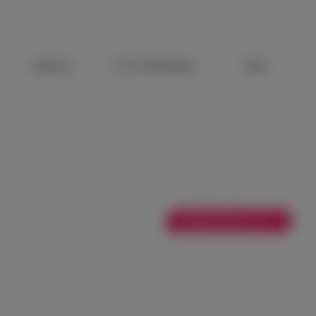
Internet
TV & Streaming
Aide
+ Redmi Pad 2 9,7”