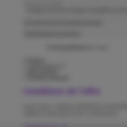
Puissance et wattage
Chargeur non inclus.Chargeur compatible recom
En savoir plus sur la puissance requise
Spécifications techniques
Livré gratuitement
en 2 jours
Conditions
+ Redmi Pad 2 9,7”
Offre combinée
Conditions générales
Conditions de l'offre
Action Xiaomi : valable du 29/05/2026 au 04/10/202
Valable en vente seule et avec un abonnement.