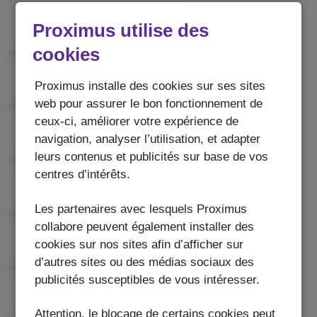
Proximus utilise des
cookies
Proximus installe des cookies sur ses sites
web pour assurer le bon fonctionnement de
ceux-ci, améliorer votre expérience de
navigation, analyser l’utilisation, et adapter
leurs contenus et publicités sur base de vos
centres d’intérêts.
Les partenaires avec lesquels Proximus
collabore peuvent également installer des
cookies sur nos sites afin d’afficher sur
d’autres sites ou des médias sociaux des
publicités susceptibles de vous intéresser.
Attention, le blocage de certains cookies peut