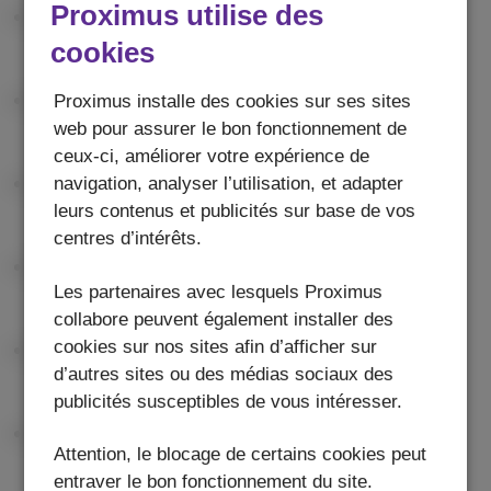
Proximus utilise des
cookies
Proximus installe des cookies sur ses sites
web pour assurer le bon fonctionnement de
ceux-ci, améliorer votre expérience de
navigation, analyser l’utilisation, et adapter
leurs contenus et publicités sur base de vos
centres d’intérêts.
Les partenaires avec lesquels Proximus
collabore peuvent également installer des
cookies sur nos sites afin d’afficher sur
d’autres sites ou des médias sociaux des
publicités susceptibles de vous intéresser.
Attention, le blocage de certains cookies peut
entraver le bon fonctionnement du site.