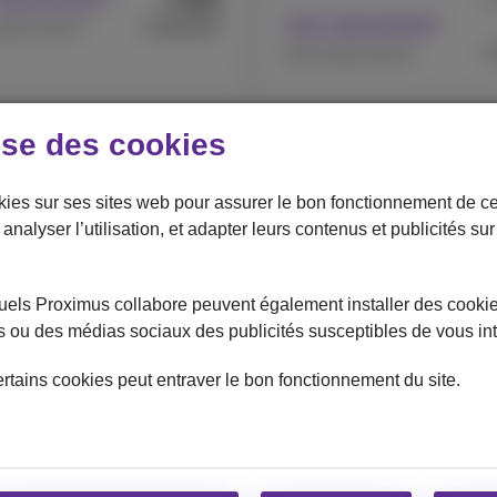
Avec abonnement
€1699,99
abonnement
€
Sans abonnement
ise des cookies
kies sur ses sites web pour assurer le bon fonctionnement de ce
analyser l’utilisation, et adapter leurs contenus et publicités su
ges
uels Proximus collabore peuvent également installer des cookies
tes ou des médias sociaux des publicités susceptibles de vous in
ertains cookies peut entraver le bon fonctionnement du site.
sont applicables.