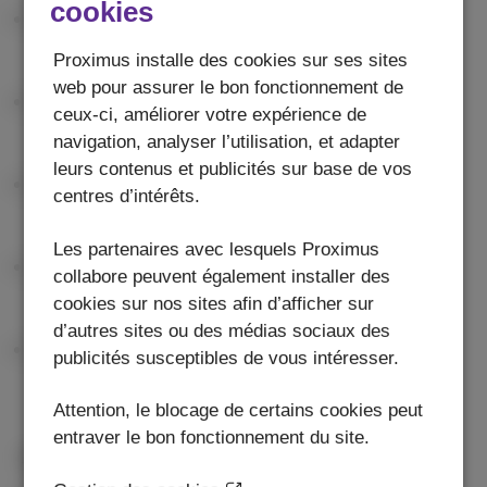
cookies
Proximus installe des cookies sur ses sites
web pour assurer le bon fonctionnement de
ceux-ci, améliorer votre expérience de
navigation, analyser l’utilisation, et adapter
leurs contenus et publicités sur base de vos
centres d’intérêts.
Les partenaires avec lesquels Proximus
collabore peuvent également installer des
cookies sur nos sites afin d’afficher sur
d’autres sites ou des médias sociaux des
publicités susceptibles de vous intéresser.
Attention, le blocage de certains cookies peut
entraver le bon fonctionnement du site.
Livré gratuitement
en 2 jours