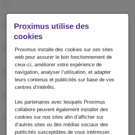
Proximus utilise des
cookies
Proximus installe des cookies sur ses sites
web pour assurer le bon fonctionnement de
ceux-ci, améliorer votre expérience de
navigation, analyser l’utilisation, et adapter
leurs contenus et publicités sur base de vos
centres d’intérêts.
Les partenaires avec lesquels Proximus
collabore peuvent également installer des
cookies sur nos sites afin d’afficher sur
d’autres sites ou des médias sociaux des
publicités susceptibles de vous intéresser.