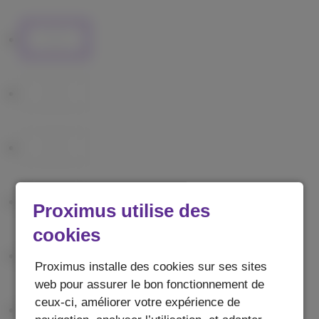
Proximus utilise des
cookies
Proximus installe des cookies sur ses sites
web pour assurer le bon fonctionnement de
ceux-ci, améliorer votre expérience de