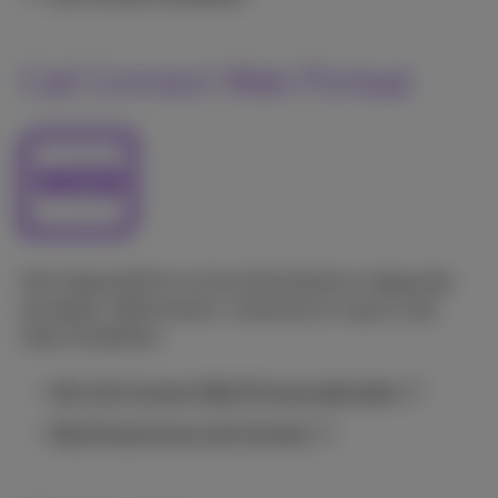
Call Connect Web Portaal
Het enige platform om je inkomende en uitgaande
oproepen, tijdsroosters, voicemail en nog zo veel
meer te beheren.
Het Call Connect Web Portaal gebruiken
Wachtwoord van Call Connect