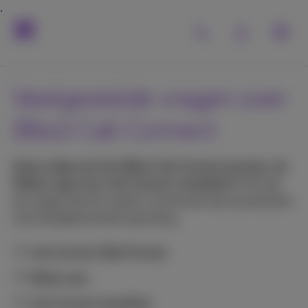
Veelgestelde vragen over
(Bizz) Call Connect
Hulp nodig met het (Bizz) Call Connect portaal, de
Webex app of je Call Connect-toestellen?
Dit zijn
de vragen die het vaakst voorkomen bij onze klanten,
met de bijbehorende oplossing.
Call Connect Web Portaal
Webex app
Call Connect toestellen