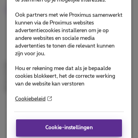
te stemmen op je mogelijke interesses.
Call Connect toestellen
Ook partners met wie Proximus samenwerkt
kunnen via de Proximus websites
advertentiecookies installeren om je op
andere websites en sociale media
advertenties te tonen die relevant kunnen
zijn voor jou.
Benut alle mogelijkheden van je Call Connect-
Hou er rekening mee dat als je bepaalde
toestel: basisfuncties, handleidingen of
cookies blokkeert, het de correcte werking
aansluitingen. Elk model heeft zijn eigen
van de website kan verstoren
bijzonderheden.
Cookiebeleid
Handleiding voor je Call Connect-toestel
Basisfuncties van je Call Connect-toestel
Je toestellen op Call Connect aansluiten
Cookie-instellingen
Het wachtwoord op je Call Connect-toestel