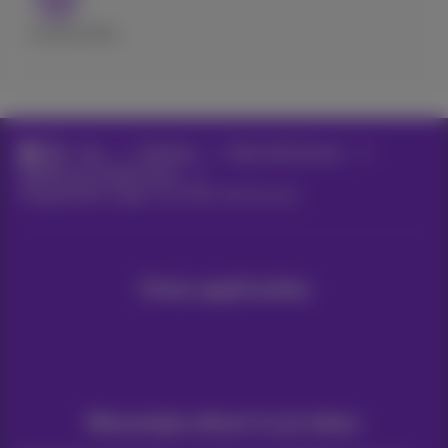
Excellent
Bad
Hulp
Telefonie
Bizz Call Connect
Call Connect Web Portal
Veelgestelde vragen over Bizz Call Connect
Onze applicaties
Nieuwtjes direct in je inbox