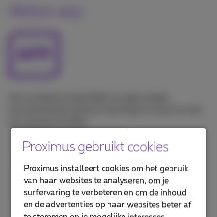
Webex app
Het onmisbare hulpmiddel om geen enkele
binnenkomende oproep onderweg te missen en zelf
een oproep te maken.
Proximus gebruikt cookies
Download de Webex-app voor Call Connect en
ga aan de slag
Proximus installeert cookies om het gebruik
Migreren naar Webex voor Call Connect
van haar websites te analyseren, om je
surfervaring te verbeteren en om de inhoud
Gebruik de Webex app voor Call Connect
en de advertenties op haar websites beter af