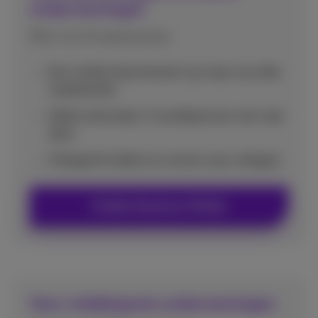
ondernemingen
Met 1 tot 9 werknemers
Een mobiel abonnement op maat van elke
medewerker
Altijd verbonden: 5 tariefplannen met veel
data
Onbeperkt bellen en sms’en naar collega’s
Ontdek Business Mobile
Voor middelgrote ondernemingen