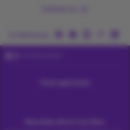
Contacteer ons
Je vindt ons op
Gsm-abonnementen
Onze applicaties
Nieuwtjes direct in je inbox