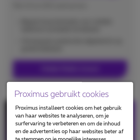
Met 10 tot 200 werknemers
Bepaal hoe je de kosten voor mobiele
telefonie in je bedrijf wil beheren
Ontvang een aanbod dat afgestemd is op
grotere bedrijven
Ontdek Mobile Connect
Proximus gebruikt cookies
Proximus installeert cookies om het gebruik
Smartphone met abonnement
van haar websites te analyseren, om je
surfervaring te verbeteren en om de inhoud
Kies je nieuwe smartphone vanaf € 7,44 met
en de advertenties op haar websites beter af
abonnementen.
te stemmen op je mogelijke interesses.