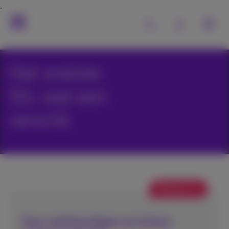
Het snelste
5G, wat een
verschil
Webpromo
Voor zelfstandigen en kleine