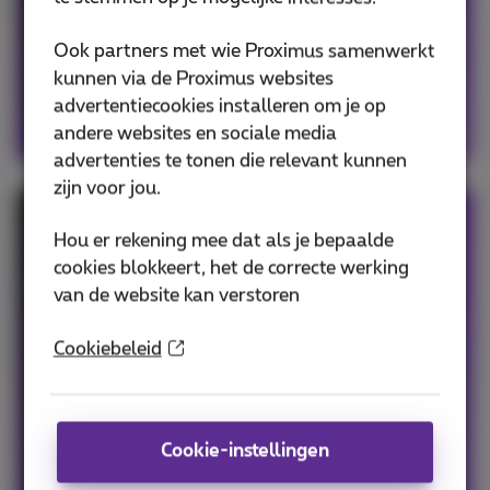
Ook partners met wie Proximus samenwerkt
Bekijk het aanbod
kunnen via de Proximus websites
advertentiecookies installeren om je op
andere websites en sociale media
advertenties te tonen die relevant kunnen
zijn voor jou.
Nog meer voordelen in een pack
Hou er rekening mee dat als je bepaalde
cookies blokkeert, het de correcte werking
Combineer je mobiel abonnement met
van de website kan verstoren
internet, vaste lijn of TV, naargelang wat jouw
onderneming nodig heeft.
Cookiebeleid
Geniet meteen ook van:
Gratis installatie
Cookie-instellingen
én van onze gepersonaliseerde
klantenservice