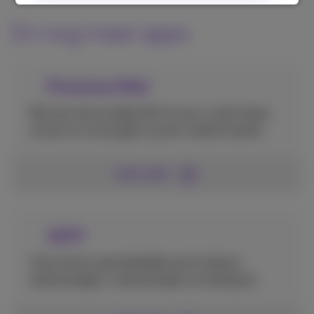
En nog meer apps
Proximus Mail
Met een eenvoudige klik kun je e-mails lezen,
sturen en ontvangen op een mobiel toestel.
Lees meer
1207
Vind snel en gemakkelijke particulieren,
zelfstandigen, vrije beroepen en bedrijven.