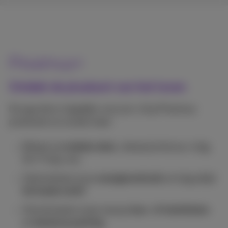
Proximus+
Ontdek de pluskant van het leven
De app die er dagelijks voor je is. Al je Proximus
producten en zoveel meer:
Beheer je
mobiele data
, betaal je factuur, krijg
24/7 hulp, enz.
Optimaliseer jouw
energieverbruik
en krijg altijd
het beste tarief
Vind de beste route, koop je
bus- of treintickets
en
betaal je parking