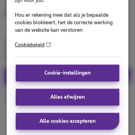
zijn voor jou.
Medisch advies waar je ook bent
Hou er rekening mee dat als je bepaalde
cookies blokkeert, het de correcte werking
van de website kan verstoren
Met de Doktr-app consulteer je je eigen huisarts of
Cookiebeleid
een andere beschikbare erkende Belgische arts via
een videoconsultatie met je smartphone.
Cookie-instellingen
Download Doktr-app
Alles afwijzen
Meer info
Alle cookies accepteren