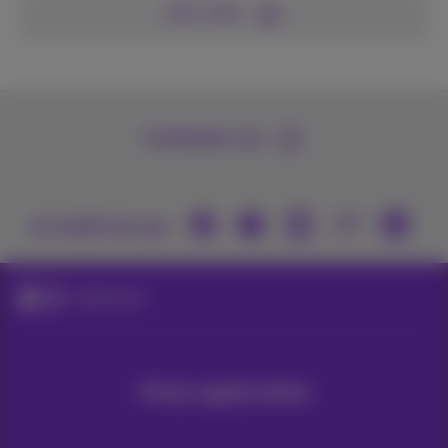
Lees meer
Contacteer ons
Je vindt ons op
Applicaties
Onze applicaties