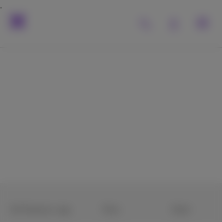
De Proximus-
apps
Ze maken alles zo
gemakkelijk
De Proximus+ app
Pickx
Doktr