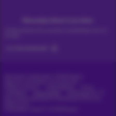
Nieuwtjes direct in je inbox
Ontdek de laatste infos, promoties of aanbiedingen heet van
de naald
Ja, ik ben benieuwd!
Alle rechten voorbehouden. ©
2026
Proximus
Algemene voorwaarden, consumenteninfo
Prijslijst en tarieven
Toegankelijkheid
Privacy
Cookiebeleid
Cookie manager
Bedrijfsgegevens
Deze website is gecreëerd en wordt beheerd conform het
Belgisch recht.
Koning Albert II-laan 27 - B-1030 Brussel.