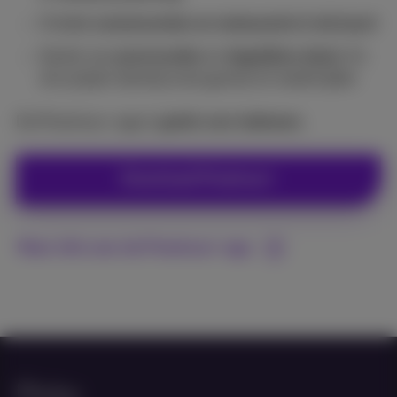
Ontdek
evenementen en restaurants in de buurt
Geniet van
promocodes
en
dagelijkse deals
. En
win prijzen dankzij onze games en wedstrijden
De Proximus+ app is
gratis voor iedereen
.
Download Proximus+
Meer info over de Proximus+ app
Pickx