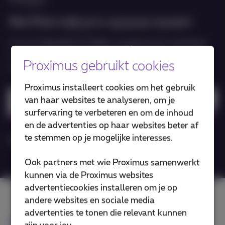
Met Pickx kijk je tv op jouw manier!
Live of uitgesteld TV kijken, programma’s opnemen,
tv gids consulteren, streamen naar je TV... en zelfs
Proximus gebruikt cookies
nog véél meer
Proximus installeert cookies om het gebruik
van haar websites te analyseren, om je
Download Pickx app
surfervaring te verbeteren en om de inhoud
en de advertenties op haar websites beter af
te stemmen op je mogelijke interesses.
Meer info
Ook partners met wie Proximus samenwerkt
kunnen via de Proximus websites
advertentiecookies installeren om je op
andere websites en sociale media
advertenties te tonen die relevant kunnen
Doktr