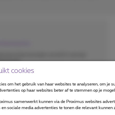
ly Roaming Pass
bruiken buiten de landen van de EU-zone dan
eactiveerd.
ikt cookies
n, sms’en en mobiele data gebruiken net zoals in
en Daily Roaming Pass is een dienst voor Proximus-
kies om het gebruik van haar websites te analyseren, om je su
vertenties op haar websites beter af te stemmen op je mogeli
of €11.15 /dag afhankelijk
van het land dat je
oximus samenwerkt kunnen via de Proximus websites adverte
en sociale media advertenties te tonen die relevant kunnen zi