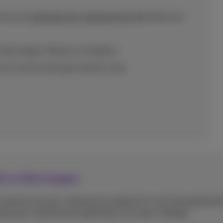
an je je
nationaal gsm-abonnement
gebruiken net
, Noorwegen, Monaco en Andorra.
 uit van de roaming in de EU-zone.
ijk en Noorwegen
wanneer je je gsm-abonnement gebruikt in het Verenigd Kon
onaal gsm-abonnement gebruiken net zoals in België.