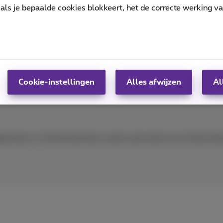
als je bepaalde cookies blokkeert, het de correcte werking v
rland en Turkije
gebruikelijke roamingtarieven.
Cookie-instellingen
Alles afwijzen
Al
bruiken in Zwitserland dan wordt automatisch een Daily Roa