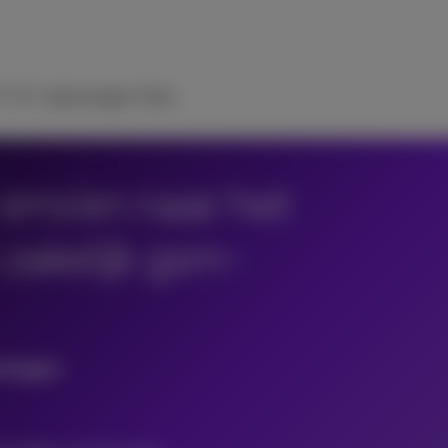
V
ICT-oplossingen
Hulp
 sms’en naar het
zakelijk gsm-
mingen