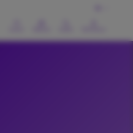
NL
Contact
Webmail
Zoeken
MyProximus