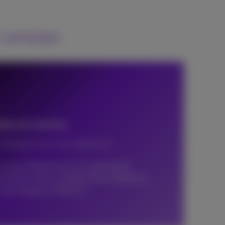
n sms’en
llen en sms’en
it België naar het buitenland
 vanuit België naar een buitenlands
tionale tarieven geldig. Bijvoorbeeld, je
t naar Spanje of Marocco.