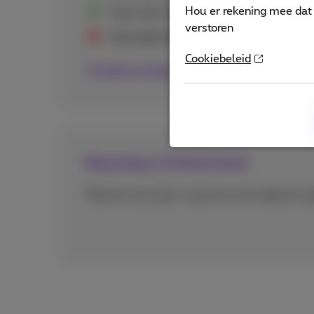
Hou er rekening mee dat 
Daily Roaming Pass werkt ook in Zwitse
verstoren
Voor deze landen gelden nog steeds de 
Cookiebeleid
Ontdek de Daily Roaming Pass
Roaming in Zwitserland
Wanneer je je gsm-abonemment begint te ge