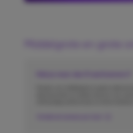
Middelgrote en grote
Heb je meer dan 9 werknemers?
Klanten van middelgrote en grote ondernem
abonnementen en andere tarieven voor roami
zelfstandige professionals en kleine bedrijve
Ontdek de tarieven per land