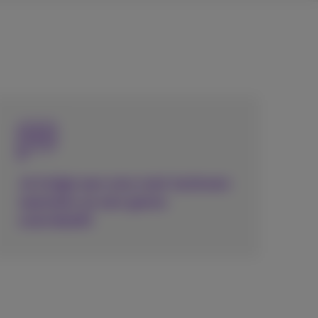
Je krijgt een sms met tarieven
wanneer je een grens
oversteekt