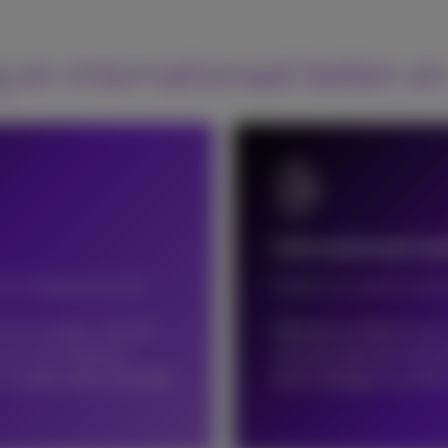
g en internationaal bellen e
Internationaal be
iten België bevindt
Bellen en sms’en vanu
t en je belt, smst of
Wanneer je belt of smst
ent van Proximus.
nummer dan zijn interna
 mobiele data of je belt
bent in België en je bel