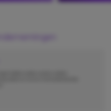
 ondernemingen
ingen hebben andere soorten mobiele
ng, bellen en sms'en in het buitenland dan
n.