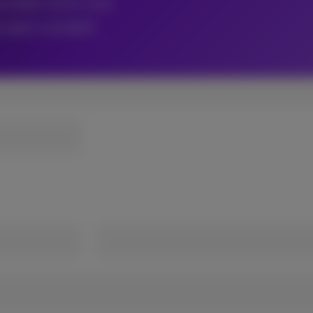
de landen van EU-zone
en grens oversteekt