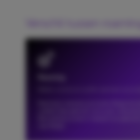
Verschil tussen roamin
Roaming
Bellen, sms’en en surfen wanneer je je bu
Roaming is wanneer je je buiten Belgïe bevind
mobiele data gebruikt met je gsm-abonnem
Bijvoorbeeld, je bent in Spanje en je gebruikt
naar België.