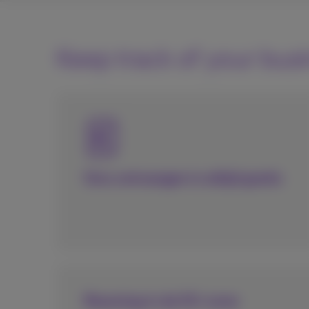
Keep track of your bus
Sms ontvangen is altijd gratis
Roaming in de EU-zone