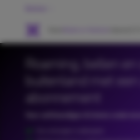
Business
Packs
Mobiel en Telefonie
Internet & T
Roaming, bellen en
buitenland met een 
abonnement
Voor zelfstandigen & kleine onderne
Sms ontvangen is altijd gratis