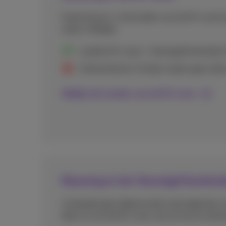
Goed nieuws, in de landen van de EU-zone k
zoals in België.
Landen EU-zone + Verenigd Koninkrijk
Zwitserland en Turkije maken geen deel
Bekijk alle landen van de EU-zone
Roaming in het Verenigd Koninkr
Je betaalt geen bijkomende roamingkosten 
deel uit van de EU-zone, dus je kan je nati