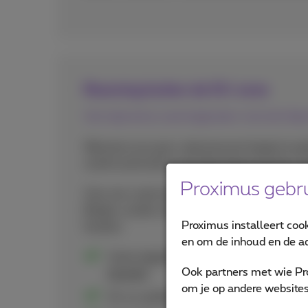
Roaming buiten de EU-zone
Vermijd extra roamingkosten met de Dai
Wanneer je je gsm-abonnement begint te ge
wordt automatisch de Daily Roaming Pass g
Proximus gebru
Voor een vaste dagelijkse prijs kan je belle
België, zonder enige onverwachte kosten. E
Proximus installeert coo
klanten.
en om de inhoud en de ad
Vaste dagelijkse prijs van €6.19 /dag 
Ook partners met wie Pr
bezoekt
om je op andere websites 
24 uur geldig