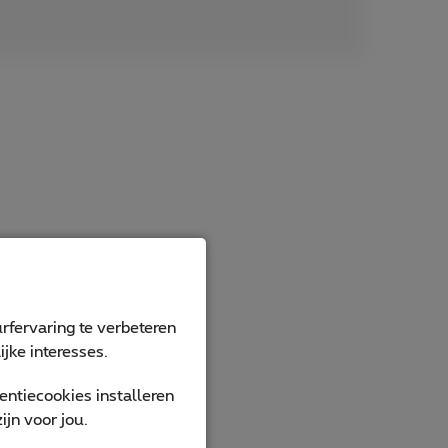
rfervaring te verbeteren
jke interesses.
ntiecookies installeren
jn voor jou.