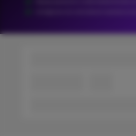
Oproep aannemen is enkel betalend buiten 
Je krijgt een sms met tarieven wanneer je e