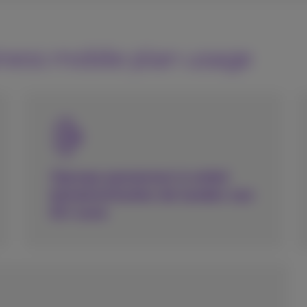
iness mobile plan usage
Oproep aannemen is enkel
betalend buiten de landen van
EU-zone