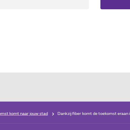
omst komt naar jouw stad
Dankzij fiber komt de toekomst eraan i