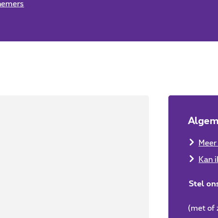
knemers
Algem
Meer 
Kan i
Stel on
(met of 