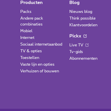
Producten
Blog
Packs
Nieuws blog
Andere pack
Think possible
combinaties
Klantvoordelen
Mobiel
Pickx
Internet
Sociaal internetaanbod
Live TV
TV & opties
Tv-gids
Toestellen
Abonnementen
Vaste lijn en opties
Verhuizen of bouwen