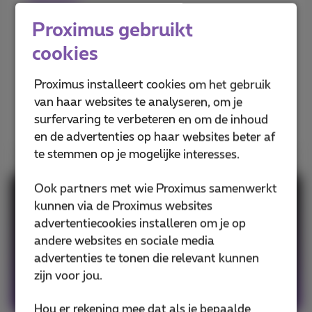
Netflix
Proximus gebruikt
Regardez partout, à tout moment
cookies
10
€
Vanaf
/maand
,99
Proximus installeert cookies om het gebruik
van haar websites te analyseren, om je
Ontdek Netflix
surfervaring te verbeteren en om de inhoud
en de advertenties op haar websites beter af
te stemmen op je mogelijke interesses.
Ook partners met wie Proximus samenwerkt
kunnen via de Proximus websites
advertentiecookies installeren om je op
andere websites en sociale media
advertenties te tonen die relevant kunnen
zijn voor jou.
Hou er rekening mee dat als je bepaalde