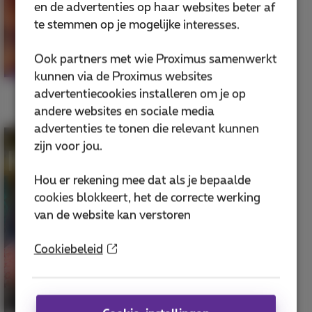
en de advertenties op haar websites beter af
te stemmen op je mogelijke interesses.
Ook partners met wie Proximus samenwerkt
kunnen via de Proximus websites
advertentiecookies installeren om je op
The Testaments
Daredevil: Born Again
andere websites en sociale media
advertenties te tonen die relevant kunnen
zijn voor jou.
Hou er rekening mee dat als je bepaalde
cookies blokkeert, het de correcte werking
van de website kan verstoren
Cookiebeleid