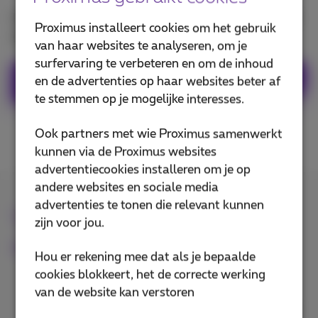
Een digitale expert zal u terug contacteren voor een
Proximus installeert cookies om het gebruik
gratis meer diepgaande analyse.
van haar websites te analyseren, om je
surfervaring te verbeteren en om de inhoud
en de advertenties op haar websites beter af
Mijn online visibiliteit testen
te stemmen op je mogelijke interesses.
Ook partners met wie Proximus samenwerkt
kunnen via de Proximus websites
advertentiecookies installeren om je op
andere websites en sociale media
advertenties te tonen die relevant kunnen
Vertrouw op onze digitale
zijn voor jou.
experts
Hou er rekening mee dat als je bepaalde
cookies blokkeert, het de correcte werking
Een toegewijde coach
van de website kan verstoren
Geniet bij elke stap van het advies, de