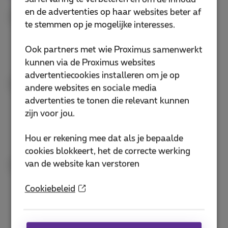
en de advertenties op haar websites beter af
Geef de naam van je zaak in om de
1
te stemmen op je mogelijke interesses.
analyse van jouw zichtbaarheid te
starten.
Ook partners met wie Proximus samenwerkt
kunnen via de Proximus websites
advertentiecookies installeren om je op
Wij analyseren de verschillende
2
andere websites en sociale media
aspecten van jouw online
advertenties te tonen die relevant kunnen
aanwezigheid en identificeren jouw
zijn voor jou.
sterke en zwakke punten.
Hou er rekening mee dat als je bepaalde
cookies blokkeert, het de correcte werking
Je ontdekt jouw zichtbaarheidsscore,
van de website kan verstoren
3
samen met gratis advies om jouw
Cookiebeleid
online aanwezigheid te verbeteren.