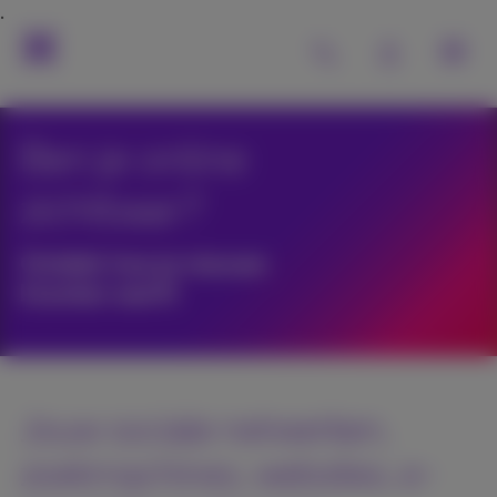
Ben je online
zichtbaar?
Ontdek hoe je nieuwe
klanten werft
Jouw sociale netwerken,
zoekmachines, websites, e-