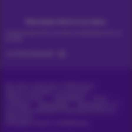
Nieuwtjes direct in je inbox
Ontdek de laatste infos, promoties of aanbiedingen heet van
de naald
Ja, ik ben benieuwd!
Alle rechten voorbehouden. ©
2026
Proximus
Algemene voorwaarden, consumenteninfo
Prijslijst en tarieven
Toegankelijkheid
Privacy
Cookiebeleid
Cookie manager
Bedrijfsgegevens
Deze website is gecreëerd en wordt beheerd conform het
Belgisch recht.
Koning Albert II-laan 27 - B-1030 Brussel.