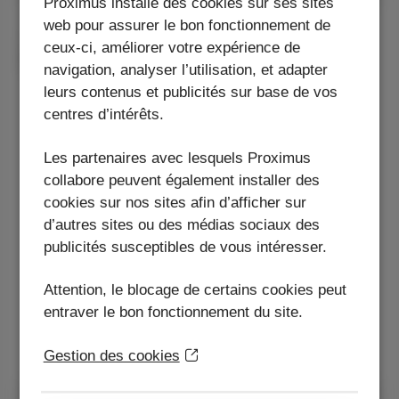
Proximus installe des cookies sur ses sites
web pour assurer le bon fonctionnement de
Apple
ceux-ci, améliorer votre expérience de
iPhone 15 Pro Refurbished
navigation, analyser l’utilisation, et adapter
leurs contenus et publicités sur base de vos
centres d’intérêts.
Les partenaires avec lesquels Proximus
collabore peuvent également installer des
cookies sur nos sites afin d’afficher sur
d’autres sites ou des médias sociaux des
publicités susceptibles de vous intéresser.
128 GB
Attention, le blocage de certains cookies peut
A partir de
entraver le bon fonctionnement du site.
99
Avec abonnement
€
€749,99
Sans abonnement
Gestion des cookies