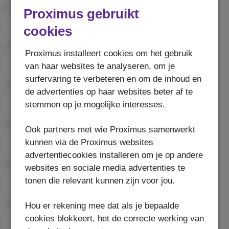
Proximus gebruikt
cookies
Proximus installeert cookies om het gebruik
van haar websites te analyseren, om je
surfervaring te verbeteren en om de inhoud en
de advertenties op haar websites beter af te
stemmen op je mogelijke interesses.
Ook partners met wie Proximus samenwerkt
kunnen via de Proximus websites
advertentiecookies installeren om je op andere
websites en sociale media advertenties te
tonen die relevant kunnen zijn voor jou.
Hou er rekening mee dat als je bepaalde
cookies blokkeert, het de correcte werking van