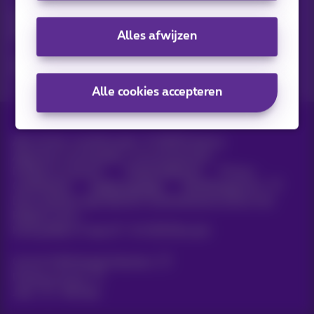
Ontdek de laatste infos, promoties of aanbiedingen heet van
de naald
Alles afwijzen
Ja, ik ben benieuwd!
Alle cookies accepteren
Alle rechten voorbehouden. ©
2026
Proximus
Algemene voorwaarden, consumenteninfo
Prijslijst en tarieven
Toegankelijkheid
Privacy
Cookiebeleid
Cookie manager
Bedrijfsgegevens
Deze website is gecreëerd en wordt beheerd conform het
Belgisch recht.
Koning Albert II-laan 27 - B-1030 Brussel.
Carrier & Wholesale Solutions
Proximus Group
Jobs
|
Sitemap