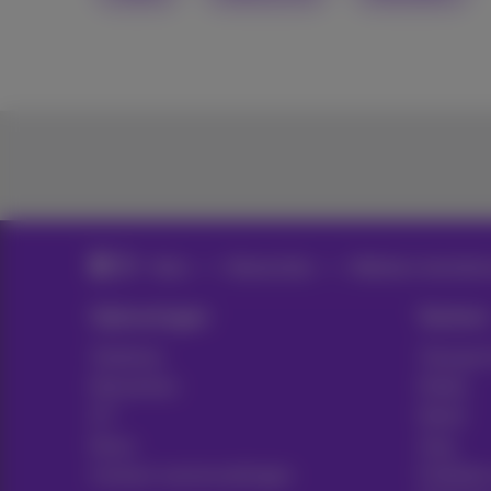
News
Nieuws blog
Webinars, keynotes 
Oplossingen
Sectors
Telefonie
Transpor
Netwerken
Media
ICT
Retail
News
Zorg
Contract samenvattingen
Publieke