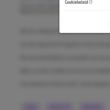
Cookiebeleid
Proximus NXT begeleidt organisaties in elke fase, 
Bekijk het interview hieronder en ontdek hoe u kun
Wat zijn vandaag de belangrijkste toepassingen va
Kan elke organisatie AI integreren in haar werko
Wat zijn de belangrijkste voorwaarden voor een s
Welke concrete voordelen levert AI op in de digit
Hoe ondersteunt Proximus NXT u bij de integratie
Video
Data en AI
Werkplek