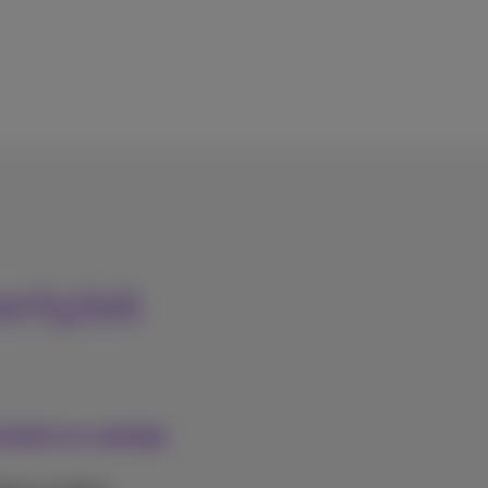
werkplek
iteit en welzijn