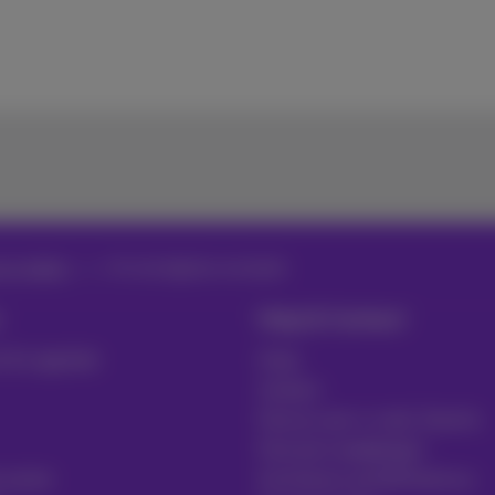
en video’s
AI in de digitale werkplek
Hulp & Contact
t & Logistiek
Hulp
Contact
Factuur per e-mail, Zoomit…
Facturen raadplegen
 sector
Inschrijven op MyProximus