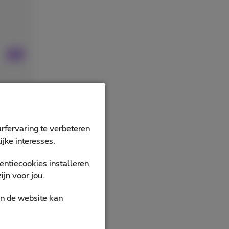
uning van
rfervaring te verbeteren
jke interesses.
aject,
ntiecookies installeren
jn voor jou.
k op
an de website kan