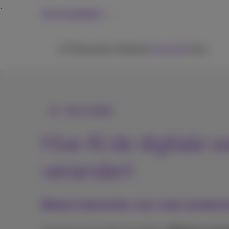
Grote bedrijven
ICT
Netwerken
Telefonie
Inspiratie
Hulp
Alle artikels
Hoe AI de digitale 
verandert
Betere interacties voor meer productiv