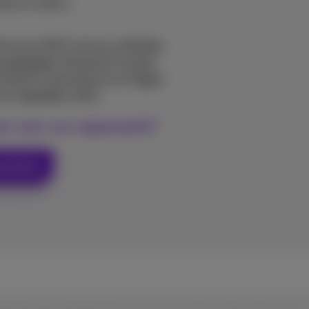
tes en video’s
oximus NXT) uit hoe artificiële
le werkplek
. Dankzij AI worden
omatisch samengevat en krijgen
un dagelijkse werk.
en voor uw organisatie?
erkplek