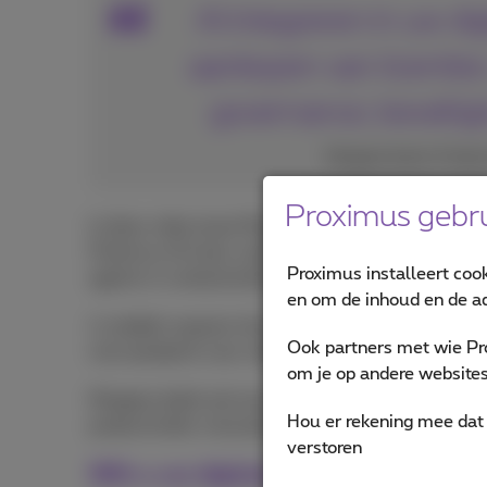
AI integreren in uw di
aankopen van licenties
governance, beveilig
Morgane Garot, Produc
Proximus gebru
In deze video toont Morgane hoe AI uitgroeit tot e
Proximus AI inzet, zoals voor de automatische ana
Proximus installeert coo
agents in contactcenters.
en om de inhoud en de ad
U ontdekt waarom het integreren van AI-diensten ge
Ook partners met wie Pr
met aandacht voor veiligheid,
governance
, opleid
om je op andere websites 
Morgane deelt ook een andere kijk op ROI, waarbij
Hou er rekening mee dat 
productiviteit, innovatie en
welzijn op het werk
.
verstoren
Wilt u uw digitale werkplek slimmer, 