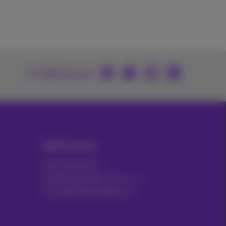
U vindt ons op
MyProximus
Gsm-factuur
Andere facturen: ICT, tv…
Uw producten beheren