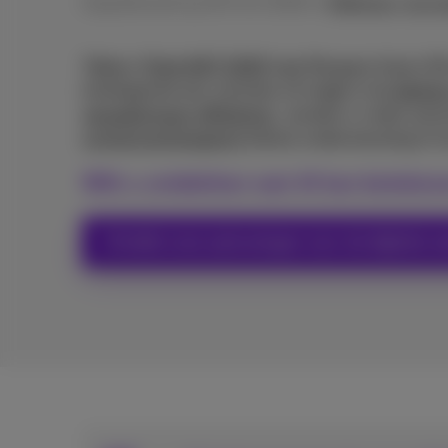
Gepubliceerd op 29/01/2026 in
Webinars, keyno
Tijdens
Think NXT 2025
legt Morgane Garot (Pr
intelligentie een centrale rol krijgt in de
digita
vergaderingen efficiënter
, worden e-mails aut
contactcenteragents
betere ondersteuning in h
Wilt u ontdekken wat AI kan beteken
Ontdek onze oplossingen voor de digitale w