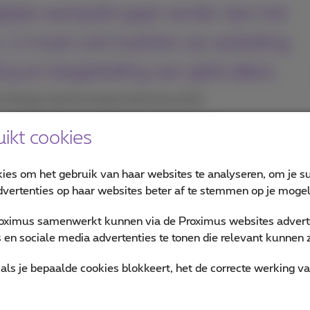
gitale werkplek gaat verder dan het
. U moet ook inzetten op opleiding,
ing en begeleiding van gebruikers.
t Manager Hybrid workplace bij Proximus NXT
ikt cookies
en dagelijkse copiloot. Ze deelt concrete voorbeelden van hoe
lyse van fiberinstallaties op het terrein en realtime onderste
kies om het gebruik van haar websites te analyseren, om je su
vertenties op haar websites beter af te stemmen op je mogeli
en louter technisch project is. Het is vooral een menselijk tr
oximus samenwerkt kunnen via de Proximus websites adverte
ing en adoptie.
en sociale media advertenties te tonen die relevant kunnen zi
 de focus niet langer alleen op kostenbesparing ligt, maar oo
als je bepaalde cookies blokkeert, het de correcte werking v
veiliger en efficiënter maken?