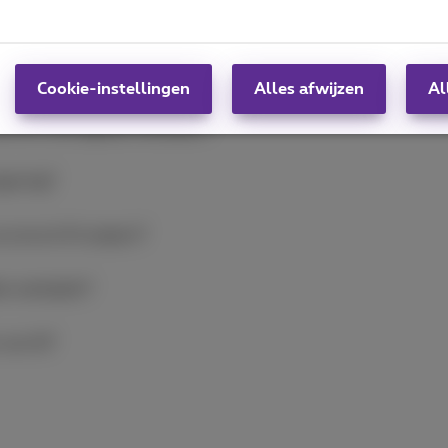
met als doel een verantwoorde, ethische en veilige inzet van 
t starten.
Cookie-instellingen
Alles afwijzen
Al
n AI in de digitale werkplek?
mgeving?
uccesvol AI-project?
ale werkplek?
 van AI?