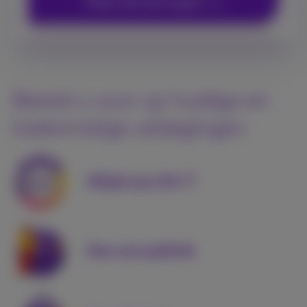
Praat met een expert
Bereid u voor op huidige en
toekomstige uitdagingen
Altijd aan 24/7
Ken uw publiek