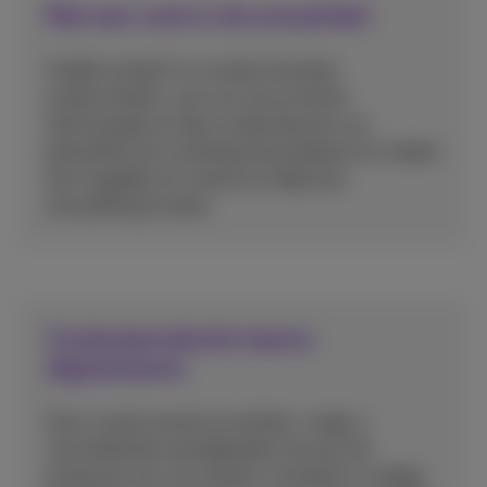
Met een voet in de actualiteit
Unieke content in cruciale situaties
onderscheidt u van uw concurrentie.
Technologie en data ondersteunen uw
behoeften als contentproductieteam en maken
het mogelijk om overal en altijd aan
storytelling te doen.
Contentproductie teams
digitaliseren
Door overal samen te werken, voegt u
verschillende vaardigheden toe aan de
productie van uw content. Investeer in veilige