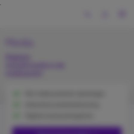
Media
Digitale
transformatie in de
mediasector
Rich media productie-oplossingen
Interactieve evenementervaring
Digitale samenwerkingstools