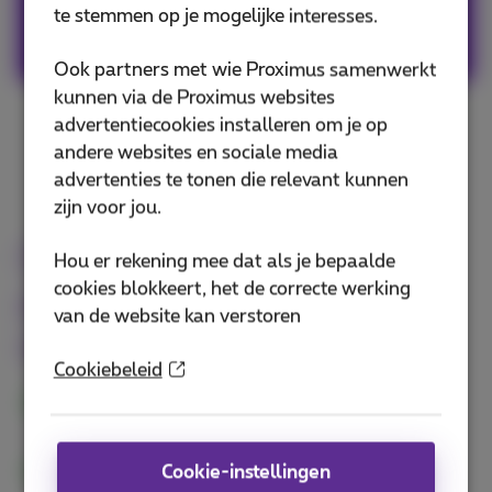
te stemmen op je mogelijke interesses.
Ook partners met wie Proximus samenwerkt
kunnen via de Proximus websites
advertentiecookies installeren om je op
andere websites en sociale media
advertenties te tonen die relevant kunnen
zijn voor jou.
De manier waarop het
Hou er rekening mee dat als je bepaalde
cookies blokkeert, het de correcte werking
publiek content consumeert,
van de website kan verstoren
is drastisch veranderd
Cookiebeleid
High-choice media biedt toegang tot steeds
meer gepersonaliseerde informatie
Nieuwe vormen van participatie en interactie
Cookie-instellingen