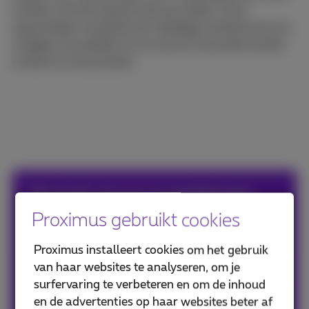
stroken met de nieuwe visie op media. Onze
oplossingen omvatten de volledige contentcyclus en
nodigen uw publiek uit om op hun favoriete manier
content te consumeren.
5G biedt nieuwe mogelijkheden
voor het streamen van
Proximus gebruikt cookies
voetbalmatchen
Proximus installeert cookies om het gebruik
van haar websites te analyseren, om je
Bekijk de video
surfervaring te verbeteren en om de inhoud
en de advertenties op haar websites beter af