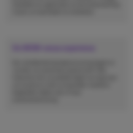
toestellen en applicaties om de samenwerking
tussen uw teamleden te verbeteren.
De WOW venue experience
Een uitstekende bezoekerservaring begint al
voordat uw evenement plaatsvindt. Elke
interactie met uw publiek begint op weg naar
uw locatie en moet uw bezoeker naadloos
begeleiden tijdens zijn of haar
evenementervaring.