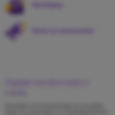
Beveiliging
Boost uw evenementen
Digitale transformatie in
media
Afhankelijk van de verwachtingen van uw publiek
bieden we u oplossingen voor contentdistributie die