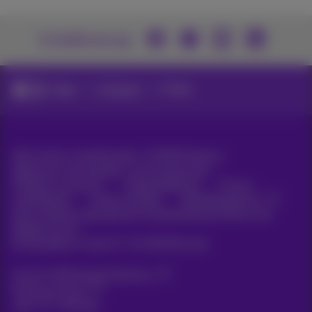
U vindt ons op
News
Sectoren
Media
Alle rechten voorbehouden. ©
2026
Proximus
Algemene voorwaarden, consumenteninfo
Prijslijst en tarieven
Toegankelijkheid
Privacy
Cookiebeleid
Cookie manager
Bedrijfsgegevens
Deze website is gecreëerd en wordt beheerd conform het
Belgisch recht.
Koning Albert II-laan 27 - B-1030 Brussel.
Carrier & Wholesale Solutions
Proximus Group
Jobs
|
Sitemap