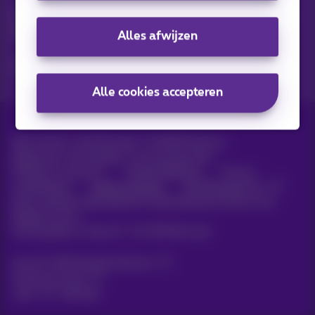
Ontdek de laatste infos, promoties of aanbiedingen heet van
de naald
Alles afwijzen
Ja, ik ben benieuwd!
Alle cookies accepteren
Alle rechten voorbehouden. ©
2026
Proximus
Algemene voorwaarden, consumenteninfo
Prijslijst en tarieven
Toegankelijkheid
Privacy
Cookiebeleid
Cookie manager
Bedrijfsgegevens
Deze website is gecreëerd en wordt beheerd conform het
Belgisch recht.
Koning Albert II-laan 27 - B-1030 Brussel.
Carrier & Wholesale Solutions
Proximus Group
Jobs
|
Sitemap