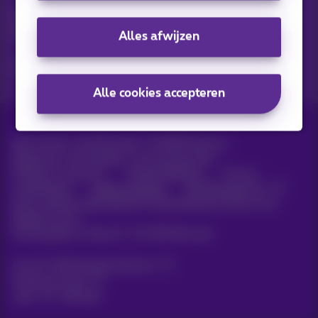
Ontdek de laatste infos, promoties of aanbiedingen heet van
de naald
Alles afwijzen
Ja, ik ben benieuwd!
Alle cookies accepteren
Alle rechten voorbehouden. ©
2026
Proximus
Algemene voorwaarden, consumenteninfo
Prijslijst en tarieven
Toegankelijkheid
Privacy
Cookiebeleid
Cookie manager
Bedrijfsgegevens
Deze website is gecreëerd en wordt beheerd conform het
Belgisch recht.
Koning Albert II-laan 27 - B-1030 Brussel.
Carrier & Wholesale Solutions
Proximus Group
Jobs
|
Sitemap