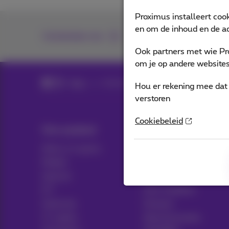
Proximus installeert coo
en om de inhoud en de ad
Contacteer ons
Ook partners met wie Pr
om je op andere websites 
Blog
Al het nieuws
Hou er rekening mee dat 
verstoren
Cookiebeleid
Ons aanbod
Hulp & Contact
Alles in 1 packs
Hulp
Mobiel
Contact
Internet
Factuur
ICT
Gsm instellen
Vaste lijn
Hotspot
Tv-opties
Abonnementen