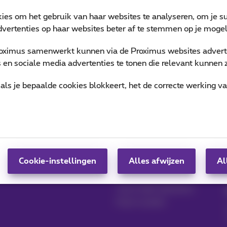
kies om het gebruik van haar websites te analyseren, om je su
vertenties op haar websites beter af te stemmen op je mogeli
oximus samenwerkt kunnen via de Proximus websites adverte
en sociale media advertenties te tonen die relevant kunnen zi
als je bepaalde cookies blokkeert, het de correcte werking v
Producten beheren
Blog
MyProximus
Nieuwsblog
Cookie-instellingen
Alles afwijzen
Al
Inschrijven op
Onze engagementen
MyProximus
Je trouw beloond
Jouw zaak opstarten
Klant worden