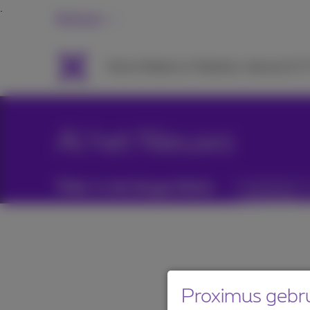
Business
Packs
Mobiel en Telefonie
Internet & T
Al het Nieuws
Filter in de blogartikels:
Categorieën
Proximus gebru