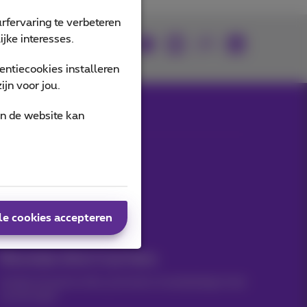
rfervaring te verbeteren
jke interesses.
Je vindt ons op
ntiecookies installeren
jn voor jou.
an de website kan
Onze applicaties
le cookies accepteren
Nieuwtjes direct in je inbox
Ontdek de laatste infos, promoties of aanbiedingen heet
van de naald