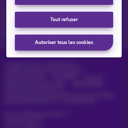
Vos actus par e-mail
Découvrez les dernières infos, promotions ou offres du
Tout refuser
moment
Oui, je suis curieux!
Autoriser tous les cookies
Tous droits réservés. ©
2026
Proximus
Conditions générales, info consommateur
Liste des prix et tarifs
Accessibilité
Vie privée
Politique de gestion des cookies
Cookie manager
Coordonnées de l’entreprise
Ce site a été créé et est géré conformément au droit belge.
Boulevard du Roi Albert II 27 - B-1030 Bruxelles.
Carrier & Wholesale Solutions
Proximus Group
Jobs
|
Sitemap