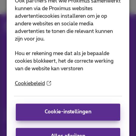
Ook partners met wie Proximus samenwerkt
kunnen via de Proximus websites
advertentiecookies installeren om je op
andere websites en sociale media
Hulp
Klantenzone
Proximus+ app
advertenties te tonen die relevant kunnen
Mobility: parkeren en vervoer
zijn voor jou.
Hou er rekening mee dat als je bepaalde
Onze applicaties
cookies blokkeert, het de correcte werking
van de website kan verstoren
Cookiebeleid
Nieuwtjes direct in je inbox
Cookie-instellingen
Ontdek de laatste infos, promoties of aanbiedingen heet van
de naald
Ja, ik ben benieuwd!