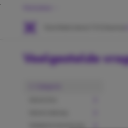
Particulieren
Packs
Mobiel
Internet
TV & Streaming
H
Veelgestelde vra
1. Categorie
Internet thuis
Internet onderweg
Veiligheid en bescherming