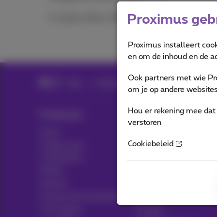
Proximus gebr
E-mails en My e-Press
Proximus installeert coo
en om de inhoud en de ad
Ook partners met wie Pr
Hulp
Internet
Internet onderweg
om je op andere websites 
Hou er rekening mee dat 
Producten
Blog
verstoren
Packs
Nieuws blog
Cookiebeleid
Andere pack
Think possible
combinaties
Klantvoordelen
Mobiel
Pickx
Internet
Sociaal internetaanbod
Live TV
TV & opties
Tv-gids