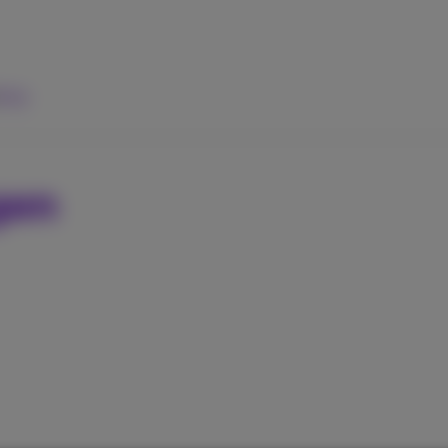
ulp
gen