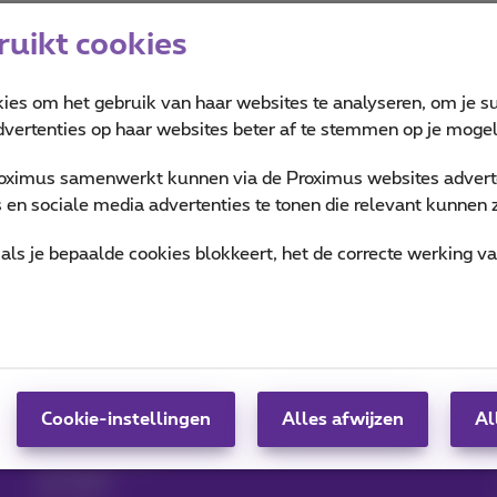
uikt cookies
kies om het gebruik van haar websites te analyseren, om je su
vertenties op haar websites beter af te stemmen op je mogeli
oximus samenwerkt kunnen via de Proximus websites adverte
en sociale media advertenties te tonen die relevant kunnen zi
als je bepaalde cookies blokkeert, het de correcte werking v
Hulp & Contact
MyProximus
Hulp
Je factuur en verbruik
Proximus Assistant
Inschrijven op
Contact
MyProximus
Gsm instellen
Proximus+ app
Cookie-instellingen
Alles afwijzen
Al
Factuur
Abonnementen
opzeggen