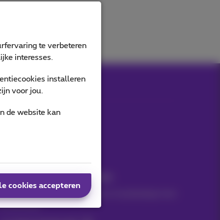
rfervaring te verbeteren
jke interesses.
ntiecookies installeren
jn voor jou.
an de website kan
Onze applicaties
Nieuwtjes direct in je inbox
le cookies accepteren
Ontdek de laatste infos, promoties of aanbiedingen heet
van de naald