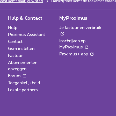
omst komt naar jouw stad
Dankzij fiber komt de toekomst eraan
Hulp & Contact
MyProximus
Hulp
Je factuur en verbruik
Proximus Assistant
Inschrijven op
Contact
MyProximus
Gsm instellen
Proximus+ app
Factuur
Abonnementen
opzeggen
Forum
Toegankelijkheid
Lokale partners