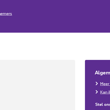
knemers
Algem
Meer 
Kan i
Stel on