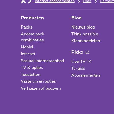
Internet abonnementen
Fiber
De toek
Producten
Blog
Packs
Nieuws blog
Andere pack
Think possible
combinaties
Klantvoordelen
Mobiel
Pickx
Internet
Sociaal internetaanbod
Live TV
TV & opties
Tv-gids
Toestellen
Abonnementen
Vaste lijn en opties
Verhuizen of bouwen