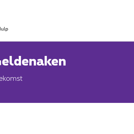
ulp
Geldenaken
oekomst