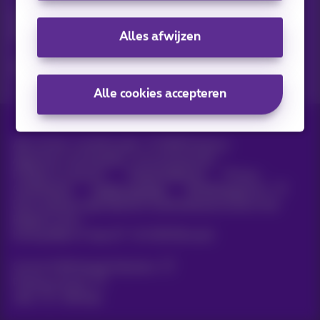
Ontdek de laatste infos, promoties of aanbiedingen heet van
de naald
Alles afwijzen
Ja, ik ben benieuwd!
Alle cookies accepteren
Alle rechten voorbehouden. ©
2026
Proximus
Algemene voorwaarden, consumenteninfo
Prijslijst en tarieven
Toegankelijkheid
Privacy
Cookiebeleid
Cookie manager
Bedrijfsgegevens
Deze website is gecreëerd en wordt beheerd conform het
Belgisch recht.
Koning Albert II-laan 27 - B-1030 Brussel.
Carrier & Wholesale Solutions
Proximus Group
Jobs
|
Sitemap