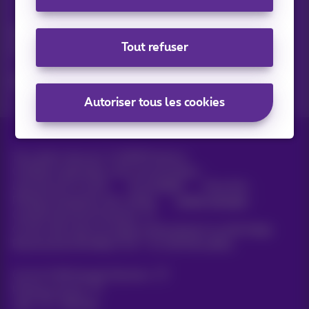
Vos actus par e-mail
Découvrez les dernières infos, promotions ou offres du
Tout refuser
moment
Oui, je suis curieux!
Autoriser tous les cookies
Tous droits réservés. ©
2026
Proximus
Conditions générales, info consommateur
Liste des prix et tarifs
Accessibilité
Vie privée
Politique de gestion des cookies
Cookie manager
Coordonnées de l’entreprise
Ce site a été créé et est géré conformément au droit belge.
Boulevard du Roi Albert II 27 - B-1030 Bruxelles.
Carrier & Wholesale Solutions
Proximus Group
Jobs
|
Sitemap