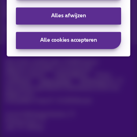
Ontdek de laatste infos, promoties of aanbiedingen heet van
de naald
Alles afwijzen
Ja, ik ben benieuwd!
Alle cookies accepteren
Alle rechten voorbehouden. ©
2026
Proximus
Algemene voorwaarden, consumenteninfo
Prijslijst en tarieven
Toegankelijkheid
Privacy
Cookiebeleid
Cookie manager
Bedrijfsgegevens
Deze website is gecreëerd en wordt beheerd conform het
Belgisch recht.
Koning Albert II-laan 27 - B-1030 Brussel.
Carrier & Wholesale Solutions
Proximus Group
Jobs
|
Sitemap