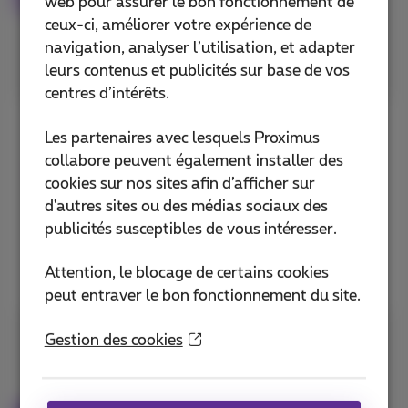
sur pickx.be
web pour assurer le bon fonctionnement de
ceux-ci, améliorer votre expérience de
navigation, analyser l’utilisation, et adapter
leurs contenus et publicités sur base de vos
centres d’intérêts.
Utilisez les flèches de votre
Les partenaires avec lesquels Proximus
télécommande pour
collabore peuvent également installer des
remonter jusqu’à 7 jours
cookies sur nos sites afin d’afficher sur
dans le guide TV.
d'autres sites ou des médias sociaux des
publicités susceptibles de vous intéresser.
Découvrez TV Replay+
Attention, le blocage de certains cookies
peut entraver le bon fonctionnement du site.
Gestion des cookies