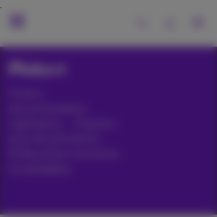
Pickx+
Fiction,
documentaires
captivants, ... Passion
pour les émotions
fortes et les moments
inoubliables