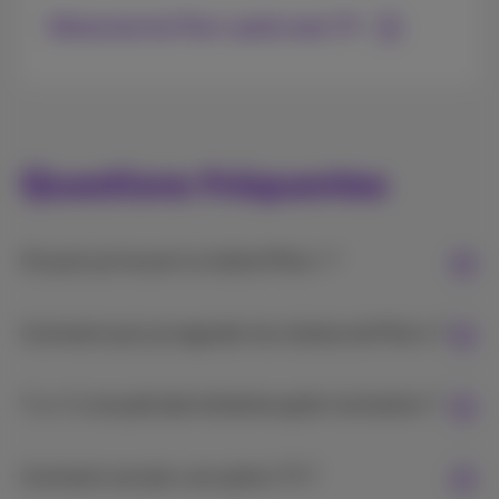
Découvrez les Flex+ packs avec TV
Questions fréquentes
Où puis-je trouver la chaîne Pickx+ ?
Comment puis-je regarder les chaînes de Pickx+?
Y a-t-il une période d'attente après l'activation ?
Comment annuler une option TV ?