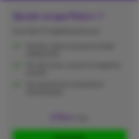
Qu'est-ce que Pickx+ ?
Une chaîne TV supplémentaire avec:
Des films, séries et émissions de télé-
réalité primés
Des talk-shows, concerts et magazines
exclusifs
Des coproductions nationales et
internationales
4
€
,99
/mois
Commandez