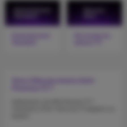
Entertainment
Voir toutes les
Standard
options TV
Vous n’êtes pas encore client
Proximus TV ?
Intéressé par une offre Proximus TV ?
Choisissez un Flex+ Pack avec TV adapté à vos
besoins.