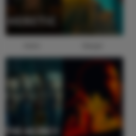
Heretic
Babygirl