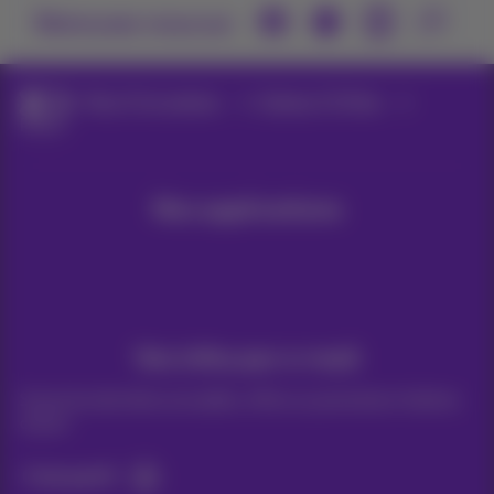
Retrouvez-nous sur
Pickx TV et options
Options TV Pickx
Pickx+
Nos applications
Vos infos par e-mail
Suivez les dernières actualités, offres ou promotions fraîches
du jour
C’est parti!