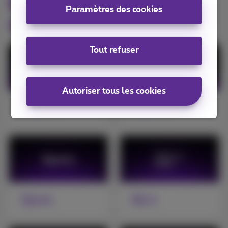
Découvrez toutes les
Paramètres des cookies
options TV
Tout refuser
Autoriser tous les cookies
Pickx+
Netflix
Sports
Be tv