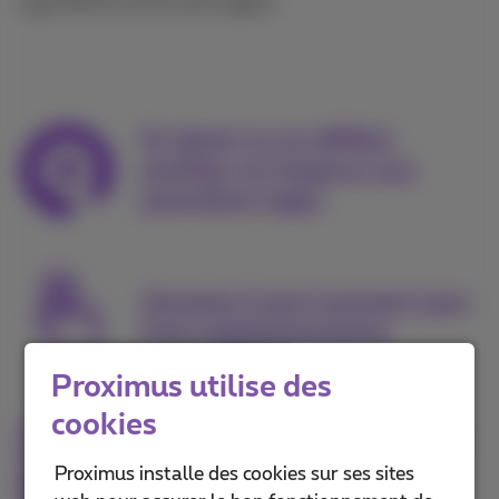
Largo Winch Le Prix de l'argent
En direct ou en différé,
profitez-en toujours aux
premières loges
Annulez à tout moment sans
frais supplémentaires
Proximus utilise des
cookies
Regardez sur n’importe quel
appareil, via l’app Pickx ou
Proximus installe des cookies sur ses sites