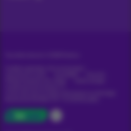
Tous droits réservés. ©
2026
Proximus
Conditions générales, info consommateur
Liste des prix et tarifs
Accessibilité
Vie privée
Politique de gestion des cookies
Cookie manager
Coordonnées de l’entreprise
Ce site a été créé et est géré conformément au droit belge.
Boulevard du Roi Albert II 27 - B-1030 Bruxelles.