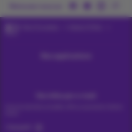
Retrouvez-nous sur
Pickx TV et options
Options TV Pickx
Pickx+
Nos applications
Vos infos par e-mail
Suivez les dernières actualités, offres ou promotions fraîches
du jour
C’est parti!