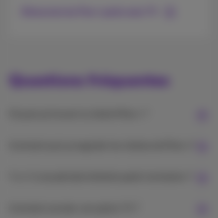
Découvrez les Flex+ packs avec TV
Questions fréquentes
Où puis-je trouver la chaîne Pickx+ ?
Comment puis-je regarder les chaînes de Pickx+?
Y a-t-il une période d'attente après l'activation ?
Comment annuler une option TV ?