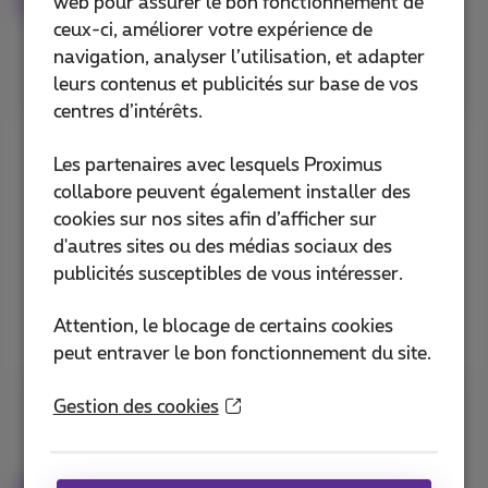
sur pickx.be
web pour assurer le bon fonctionnement de
ceux-ci, améliorer votre expérience de
navigation, analyser l’utilisation, et adapter
leurs contenus et publicités sur base de vos
centres d’intérêts.
Utilisez les flèches de votre
Les partenaires avec lesquels Proximus
télécommande pour
collabore peuvent également installer des
remonter jusqu’à 7 jours
cookies sur nos sites afin d’afficher sur
dans le guide TV.
d'autres sites ou des médias sociaux des
publicités susceptibles de vous intéresser.
Découvrez TV Replay+
Attention, le blocage de certains cookies
peut entraver le bon fonctionnement du site.
Gestion des cookies