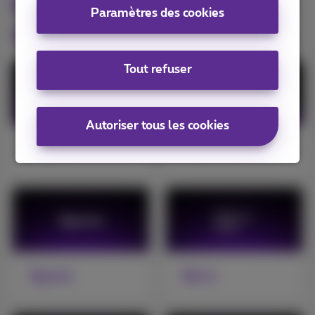
Découvrez toutes les
Paramètres des cookies
options TV
Tout refuser
Autoriser tous les cookies
Pickx+
Netflix
Sports
Be tv