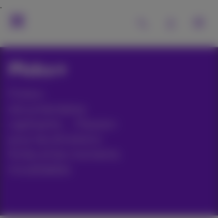
Pickx+
Fiction,
documentaires
captivants, ... Passion
pour les émotions
fortes et les moments
inoubliables