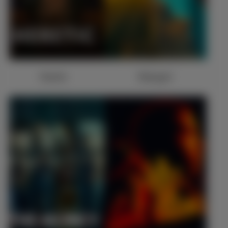
Heretic
Babygirl