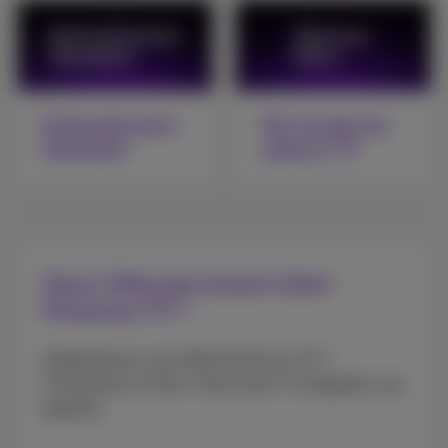
Entertainment
Voir toutes les
Standard
options TV
Vous n’êtes pas encore client
Proximus TV ?
Intéressé par une offre Proximus TV ?
Choisissez un Flex+ Pack avec TV adapté à vos
besoins.