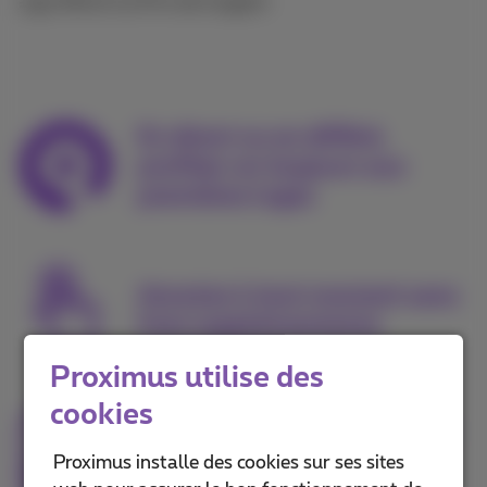
Largo Winch Le Prix de l'argent
En direct ou en différé,
profitez-en toujours aux
premières loges
Annulez à tout moment sans
frais supplémentaires
Proximus utilise des
cookies
Regardez sur n’importe quel
appareil, via l’app Pickx ou
Proximus installe des cookies sur ses sites