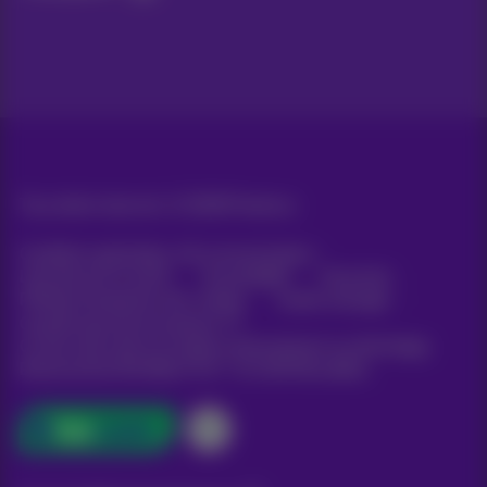
Tous droits réservés. ©
2026
Proximus
Conditions générales, info consommateur
Liste des prix et tarifs
Accessibilité
Vie privée
Politique de gestion des cookies
Cookie manager
Coordonnées de l’entreprise
Ce site a été créé et est géré conformément au droit belge.
Boulevard du Roi Albert II 27 - B-1030 Bruxelles.