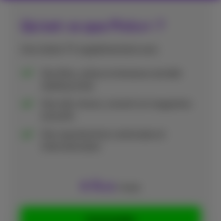
Qu'est-ce que Pickx+ ?
Une chaîne TV supplémentaire avec:
Des films, séries et émissions de télé-
réalité primés
Des talk-shows, concerts et magazines
exclusifs
Des coproductions nationales et
internationales
4
€
,99
/mois
Commandez